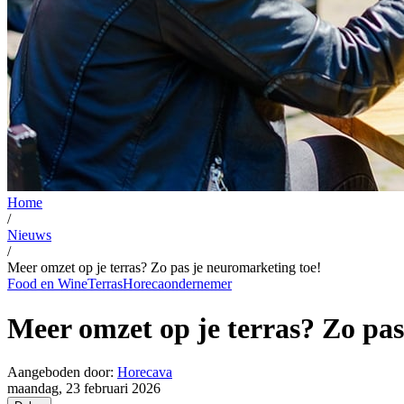
Home
/
Nieuws
/
Meer omzet op je terras? Zo pas je neuromarketing toe!
Food en Wine
Terras
Horecaondernemer
Meer omzet op je terras? Zo pas
Aangeboden door:
Horecava
maandag, 23 februari 2026