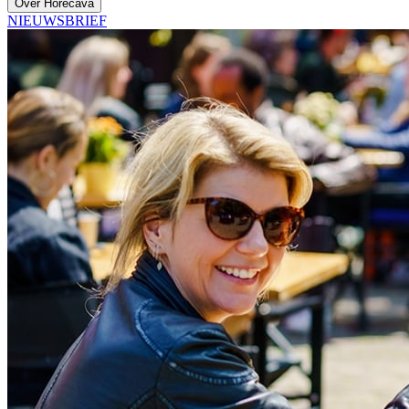
Over Horecava
NIEUWSBRIEF