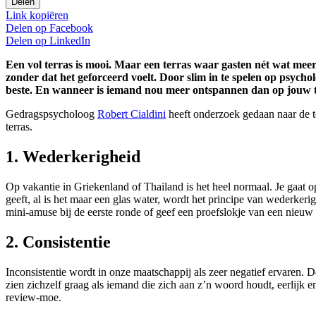
Delen
Link kopiëren
Delen op
Facebook
Delen op
LinkedIn
Een vol terras is mooi. Maar een terras waar gasten nét wat meer
zonder dat het geforceerd voelt. Door slim in te spelen op psycho
beste. En wanneer is iemand nou meer ontspannen dan op jouw t
Gedragspsycholoog
Robert Cialdini
heeft onderzoek gedaan naar de t
terras.
1. Wederkerigheid
Op vakantie in Griekenland of Thailand is het heel normaal. Je gaat op 
geeft, al is het maar een glas water, wordt het principe van wederkeri
mini-amuse bij de eerste ronde of geef een proefslokje van een nieuw 
2. Consistentie
Inconsistentie wordt in onze maatschappij als zeer negatief ervaren. De
zien zichzelf graag als iemand die zich aan z’n woord houdt, eerlijk 
review-moe.