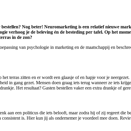
 bestellen? Nog beter! Neuromarketing is een relatief nieuwe marke
logie verhoog je de beleving én de besteding per tafel. Op het mom
erras in de zon?
oepassing van psychologie in marketing en de maatschappij en beschreef
het terras zitten en er wordt een glaasje of en hapje voor je neergezet. 
gheid in gang gezet. Mensen doen graag iets terug wanneer ze iets krijge
drankje. Het resultaat? Gasten bestellen vaker een extra drankje of ger
nk aan een politicus die iets belooft, maar zodra hij of zij regeert die 
en consistent is. Hier kun jij als ondernemer je voordeel mee doen. Rev