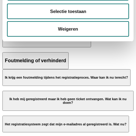
Selectie toestaan
Ik heb 1 gratis registratiecode gekregen, kan ik er meer ontvangen?
Weigeren
Hoe ontvang ik een kortingscode voor mijn collega?
de
ticktpagina
later dit jaar
de
Foutmelding of verhinderd
ticketpagina
Ik krijg een foutmelding tijdens het registratieproces. Waar kan ik nu terecht?
de ticketpagina
Ik heb mij geregistreerd maar ik heb geen ticket ontvangen. Wat kan ik nu
doen?
registration@rai.nl
Het registratiesysteem zegt dat mijn e-mailadres al geregistreerd is. Wat nu?
registration@rai.nl