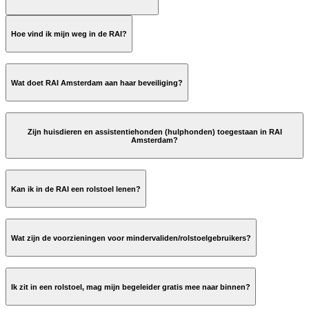
Hoe vind ik mijn weg in de RAI?
Wat doet RAI Amsterdam aan haar beveiliging?
Zijn huisdieren en assistentiehonden (hulphonden) toegestaan in RAI
Amsterdam?
Kan ik in de RAI een rolstoel lenen?​
parking@rai.nl
Wat zijn de voorzieningen voor mindervaliden/rolstoelgebruikers?
ReceptieRAID@rai.nl
Naam;
Telefoonnummer;
Ik zit in een rolstoel, mag mijn begeleider gratis mee naar binnen?
Datum van ophalen;