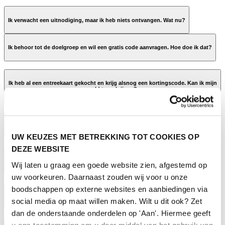
Ik verwacht een uitnodiging, maar ik heb niets ontvangen. Wat nu?
Ik behoor tot de doelgroep en wil een gratis code aanvragen. Hoe doe ik dat?
Ik heb al een entreekaart gekocht en krijg alsnog een kortingscode. Kan ik mijn
geld terugkrijgen?
de
Ik heb een uitnodigingskaart ontvangen is dit mijn ticket?
ticketpagina
UW KEUZES MET BETREKKING TOT COOKIES OP
CODE KWIJT
DEZE WEBSITE
Ik ben student, waar kan ik mij gratis registreren?
Wij laten u graag een goede website zien, afgestemd op
Horecava
uw voorkeuren. Daarnaast zouden wij voor u onze
boodschappen op externe websites en aanbiedingen via
Ik ben pers, waar kan ik mij gratis registreren?
social media op maat willen maken. Wilt u dit ook? Zet
dan de onderstaande onderdelen op 'Aan'. Hiermee geeft
u ons toestemming om u door middel van het gebruik van