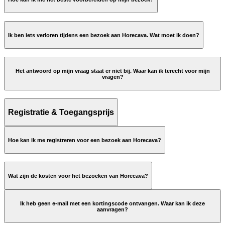
nieuwsbrief
deelnemerslijst
plattegrond
Ik ben iets verloren tijdens een bezoek aan Horecava. Wat moet ik doen?
KIJK OP DE iLOST WEBSITE
Het antwoord op mijn vraag staat er niet bij. Waar kan ik terecht voor mijn
vragen?
Registratie & Toegangsprijs
horecava@rai.nl
Hoe kan ik me registreren voor een bezoek aan Horecava?
Wat zijn de kosten voor het bezoeken van Horecava?
onze gratis tweewekelijkse
nieuwsbrief
Ik heb geen e-mail met een kortingscode ontvangen. Waar kan ik deze
aanvragen?