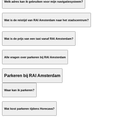
Welk adres kan ik gebruiken voor mijn navigatiesysteem?
Wat is de reistijd van RAI Amsterdam naar het stadscentrum?
Per trein
Per auto/taxi: ± 10 minuten (kan langer duren tijdens de spits)
Per metro: ± 6 minuten vanaf halte Europaplein
Wat is de prijs van een taxi vanaf RAI Amsterdam?
Per tram: ± 25 minuten
NS Reisplanner
naar Schiphol: ± € 45,00
naar het stadscentrum: ± € 25,00
Per vliegtuig
Alle vragen over parkeren bij RAI Amsterdam
naar het Centraal Station: ± € 30,00
Schiphol.nl
FAQ's voor parkeren
Parkeren bij RAI Amsterdam
Waar kan ik parkeren?
Wat kost parkeren tijdens Horecava?