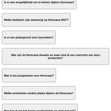
NIET
Is er een mogelijkheid om te kolven tijdens Horecava?
WEL
WEL
Welke bedrijven zijn aanwezig op Horecava 2027?
deelnemerspagina
Is er een plattegrond voor bezoekers?
digitale plattegrond
Wat zijn de Horecava Awards en waar vind ik een overzicht van deze
producten?
www.rai.nl
Wat is het programma voor Horecava?
de volledige lijst
programma
nieuwsbrief
Welke activiteiten vinden plaats tijdens de Horecava?
programma
Hoe kan ik me het beste voorbereiden op mijn bezoek?