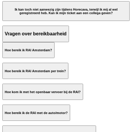
registration@rai.nl
Ik kan toch niet aanwezig zijn tijdens Horecava, terwijl ik mij al wel
geregistreerd heb. Kan ik mijn ticket aan een collega geven?
Vragen over bereikbaarheid
Hoe bereik ik RAI Amsterdam?
Reis & verblijf
Hoe bereik ik RAI Amsterdam per trein?
Hoe kom ik met het openbaar vervoer bij de RAI​?
Per metro en bus
Hoe bereik ik de RAI met de auto/motor?​