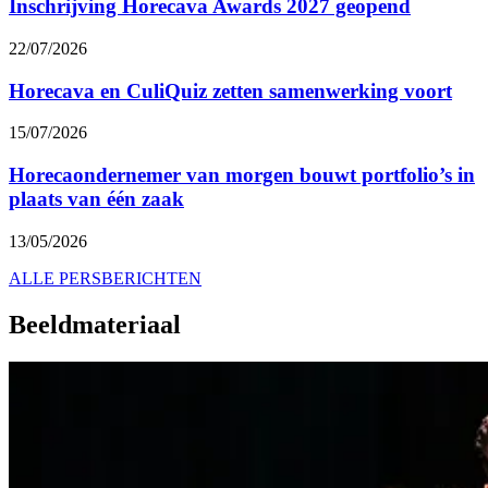
Inschrijving Horecava Awards 2027 geopend
22/07/2026
Horecava en CuliQuiz zetten samenwerking voort
15/07/2026
Horecaondernemer van morgen bouwt portfolio’s in
plaats van één zaak
13/05/2026
ALLE PERSBERICHTEN
Beeldmateriaal