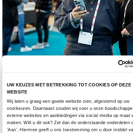
Meer informatie & contact
UW KEUZES MET BETREKKING TOT COOKIES OP DEZE
Heb je vragen over deelname aan Horecava of ben je benieuwd naar
WEBSITE
de online mogelijkheden van Horecava? Bekijk dan de veelgestelde
vragen of neem contact met ons op. Ons team staat voor je klaar en
Wij laten u graag een goede website zien, afgestemd op uw
denkt graag met je mee!
voorkeuren. Daarnaast zouden wij voor u onze boodschappe
externe websites en aanbiedingen via social media op maat w
maken. Wilt u dit ook? Zet dan de onderstaande onderdelen 
'Aan'. Hiermee geeft u ons toestemming om u door middel va