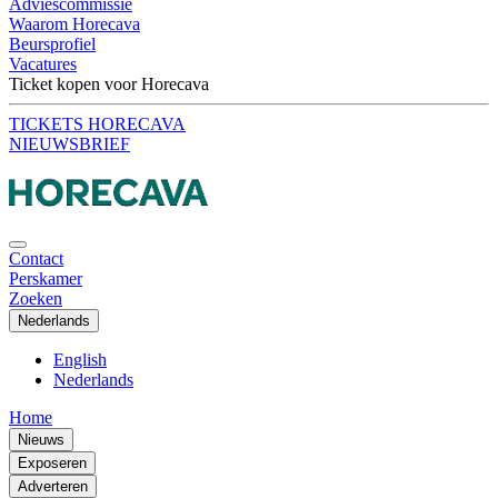
Adviescommissie
Waarom Horecava
Beursprofiel
Vacatures
Ticket kopen voor Horecava
TICKETS HORECAVA
NIEUWSBRIEF
Contact
Perskamer
Zoeken
Nederlands
English
Nederlands
Home
Nieuws
Exposeren
Adverteren