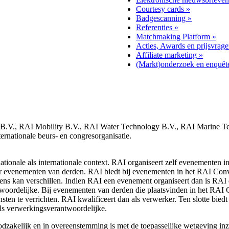
Courtesy cards »
Badgescanning »
Referenties »
Matchmaking Platform »
Acties, Awards en prijsvrage
Affiliate marketing »
(Markt)onderzoek en enquêt
.V., RAI Mobility B.V., RAI Water Technology B.V., RAI Marine Te
ernationale beurs- en congresorganisatie.
tionale als internationale context. RAI organiseert zelf evenementen i
 evenementen van derden. RAI biedt bij evenementen in het RAI Conven
ns kan verschillen. Indien RAI een evenement organiseert dan is RAI d
woordelijke. Bij evenementen van derden die plaatsvinden in het RAI 
ten te verrichten. RAI kwalificeert dan als verwerker. Ten slotte bied
als verwerkingsverantwoordelijke.
odzakelijk en in overeenstemming is met de toepasselijke wetgeving i