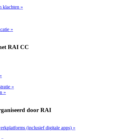
n klachten »
atie »
 het RAI CC
»
tratie »
n »
rganiseerd door RAI
kplatforms (inclusief digitale apps) »
 »