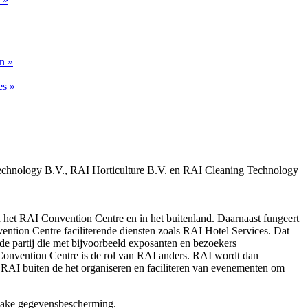
n »
es »
chnology B.V., RAI Horticulture B.V. en RAI Cleaning Technology
n het RAI Convention Centre en in het buitenland. Daarnaast fungeert
tion Centre faciliterende diensten zoals RAI Hotel Services. Dat
e partij die met bijvoorbeeld exposanten en bezoekers
Convention Centre is de rol van RAI anders. RAI wordt dan
t RAI buiten de het organiseren en faciliteren van evenementen om
nzake gegevensbescherming.