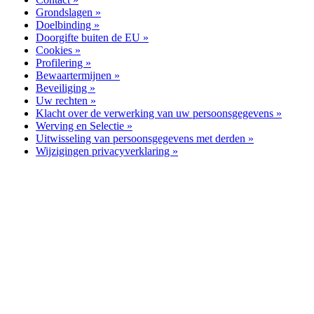
Grondslagen »
Doelbinding »
Doorgifte buiten de EU »
Cookies »
Profilering »
Bewaartermijnen »
Beveiliging »
Uw rechten »
Klacht over de verwerking van uw persoonsgegevens »
Werving en Selectie »
Uitwisseling van persoonsgegevens met derden »
Wijzigingen privacyverklaring »