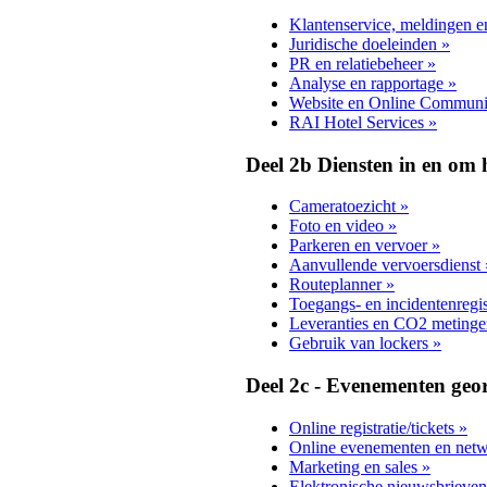
Klantenservice, meldingen e
Juridische doeleinden »
PR en relatiebeheer »
Analyse en rapportage »
Website en Online Communic
RAI Hotel Services »
Deel 2b Diensten in en om
Cameratoezicht »
Foto en video »
Parkeren en vervoer »
Aanvullende vervoersdienst 
Routeplanner »
Toegangs- en incidentenregis
Leveranties en CO2 metinge
Gebruik van lockers »
Deel 2c - Evenementen geo
Online registratie/tickets »
Online evenementen en netwer
Marketing en sales »
Elektronische nieuwsbrieven