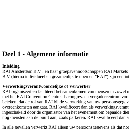
Deel 1 - Algemene informatie
Inleiding
RAI Amsterdam B.V . en haar groepsvennootschappen RAI Markets B
B.V (hierna individueel en gezamenlijk te noemen ”RAI”) zijn een int
Verwerkingsverantwoordelijke of Verwerker
RAI organiseert en faciliteert het samenkomen van mensen in zowel na
met het RAI Convention Centre als congres- en vergadercentrum voor
betekent dat de rol van RAI bij de verwerking van uw persoonsgegeve
overeenkomsten aangaat. RAI kwalificeert dan als verwerkingsverant
ingeschakeld door de organisator van het evenement om bepaalde diens
nog diensten aan de buurt aan, zoals parkeren. RAI kwalificeert dan 
In alle gevallen verwerkt RAI alleen uw persoonsgegevens als dat no