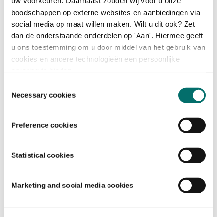
uw voorkeuren. Daarnaast zouden wij voor u onze
Bezoeken
boodschappen op externe websites en aanbiedingen via
Over Horecava
social media op maat willen maken. Wilt u dit ook? Zet
NIEUWSBRIEF
Home
dan de onderstaande onderdelen op 'Aan'. Hiermee geeft
/
u ons toestemming om u door middel van het gebruik van
Exposanten Horecava
cookies en andere technologieën een persoonlijke
Exposanten Horecava 2027
ervaring te bieden.
Toestemmingsselectie
Necessary cookies
24 ICE BV / Kesbeke
07.610
Preference cookies
Producent van o.a Kesbeke Zure Bom Shot
2Wine
Statistical cookies
08.017
2Wine - Wijn in blik
Marketing and social media cookies
AB Foodtrucks & Trailers
01.352