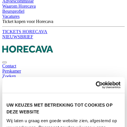
Adviescommissie
Waarom Horecava
Beursprofiel
Vacatures
Ticket kopen voor Horecava
TICKETS HORECAVA
NIEUWSBRIEF
Contact
Perskamer
Zoeken
Nederlands
English
Nederlands
UW KEUZES MET BETREKKING TOT COOKIES OP
Home
DEZE WEBSITE
Nieuws
Exposeren
Wij laten u graag een goede website zien, afgestemd op
Adverteren