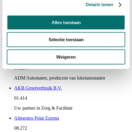
Details tonen
ABS Barsuppliers - Old Dutch Distillers
06.310
Alles toestaan
ABS is uw full service barsupplier and distillers
ACAI Benelux B.V.
Selectie toestaan
12.BB.01
Weigeren
ADM Automaten B.V.
10.230
ADM Automaten, producent van loketautomaten
AKB Grootverbruik B.V.
01.414
Uw partner in Zorg & Facilitair
Alimentos Polar Europa
08.272