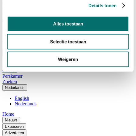
Adviescommissie
Details tonen
Waarom Horecava
Beursprofiel
Vacatures
Ticket kopen voor Horecava
Alles toestaan
TICKETS HORECAVA
NIEUWSBRIEF
Selectie toestaan
Weigeren
Contact
Perskamer
Zoeken
Nederlands
English
Nederlands
Home
Nieuws
Exposeren
Adverteren