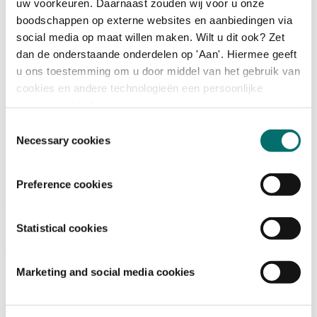
uw voorkeuren. Daarnaast zouden wij voor u onze
boodschappen op externe websites en aanbiedingen via
Programma
social media op maat willen maken. Wilt u dit ook? Zet
Terugblik
dan de onderstaande onderdelen op 'Aan'. Hiermee geeft
Activiteiten
u ons toestemming om u door middel van het gebruik van
Exposantenlijst
cookies en andere technologieën een persoonlijke
Plattegrond
Programma
ervaring te bieden.
Toestemmingsselectie
Bezoekersinformatie
Necessary cookies
Tickets
Bezoekersinformatie
Preference cookies
Bereikbaarheid Horecava
Veelgestelde Vragen
Ticket kopen voor Horecava
Statistical cookies
TICKETS HORECAVA
Over Horecava
Marketing and social media cookies
Over Horecava
Contact