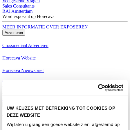
Veelgestelde Vragen
Sales Consultants
RAI Amsterdam
Word exposant op Horecava
MEER INFORMATIE OVER EXPOSEREN
Adverteren
Crossmediaal Adverteren
Horecava Website
Horecava Nieuwsbrief
Horecava Social Media
Word exposant op Horecava
MEER INFORMATIE OVER EXPOSEREN
Bezoeken
UW KEUZES MET BETREKKING TOT COOKIES OP
DEZE WEBSITE
Thema's Horecava
Wij laten u graag een goede website zien, afgestemd op
Alle Thema's