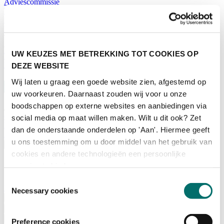
Adviescommissie
Waarom Horecava
Beursprofiel
Vacatures
Ticket kopen voor Horecava
UW KEUZES MET BETREKKING TOT COOKIES OP
TICKETS HORECAVA
NIEUWSBRIEF
DEZE WEBSITE
Wij laten u graag een goede website zien, afgestemd op
uw voorkeuren. Daarnaast zouden wij voor u onze
boodschappen op externe websites en aanbiedingen via
Contact
social media op maat willen maken. Wilt u dit ook? Zet
Perskamer
dan de onderstaande onderdelen op 'Aan'. Hiermee geeft
Zoeken
u ons toestemming om u door middel van het gebruik van
Nederlands
cookies en andere technologieën een persoonlijke
English
ervaring te bieden.
Nederlands
Toestemmingsselectie
Home
Necessary cookies
Nieuws
Exposeren
Adverteren
Preference cookies