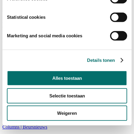
Bezoeken
Over Horecava
NIEUWSBRIEF
Statistical cookies
Home
/
Nieuws
Marketing and social media cookies
/
Columns
Columns
Details tonen
Wie betaalt voor een goede privé-werkbalans?
Alles toestaan
23/07/2026
Columns
|
Beursnieuws
|
Culinair
|
Personeel
Selectie toestaan
Drukke stand, lege pipeline. Wat ging er mis?
Weigeren
23/04/2026
Columns
|
Beursnieuws