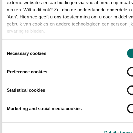
externe websites en aanbiedingen via social media op maat w
Ontdek culinaire inspiratie in de breedste zin van het woord. Van
live cooking en proeverijen tot een chef's table en nieuwe smaken:
maken. Wilt u dit ook? Zet dan de onderstaande onderdelen 
ervaar vakmanschap, creativiteit en smaak op hoog niveau.
'Aan'. Hiermee geeft u ons toestemming om u door middel va
gebruik van cookies en andere technologieën een persoonlij
LEES MEER
ervaring te bieden.
Toestemmingsselectie
Necessary cookies
Preference cookies
Statistical cookies
Marketing and social media cookies
Details tonen