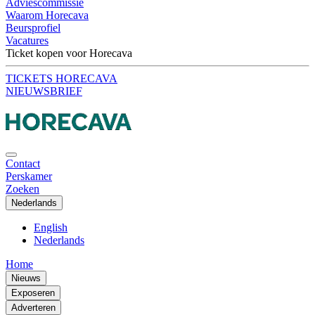
Adviescommissie
Waarom Horecava
Beursprofiel
Vacatures
Ticket kopen voor Horecava
TICKETS HORECAVA
NIEUWSBRIEF
Contact
Perskamer
Zoeken
Nederlands
English
Nederlands
Home
Nieuws
Exposeren
Adverteren