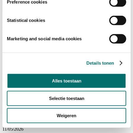
Preference cookies
Bezoeken
Over Horecava
NIEUWSBRIEF
Home
Statistical cookies
/
Nieuws
/
Marketing and social media cookies
Schoonmaak & Recycling
Schoonmaak & Recycling
Details tonen
Duurzaam vloeronderhoud: investeer in
gastbeleving en kwaliteit
Alles toestaan
11/05/2026
Selectie toestaan
Schoonmaak en Recycling
|
Facilitair
|
Horeca
Waarom hygiëne de basis vormt voor veilige en
Weigeren
gastvrije horeca
11/05/2026