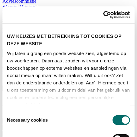
Adviescommissie
Waarom Horecava
Beursprofiel
Vacatures
Ticket kopen voor Horecava
TICKETS HORECAVA
UW KEUZES MET BETREKKING TOT COOKIES OP
NIEUWSBRIEF
DEZE WEBSITE
Wij laten u graag een goede website zien, afgestemd op
uw voorkeuren. Daarnaast zouden wij voor u onze
boodschappen op externe websites en aanbiedingen via
Contact
social media op maat willen maken. Wilt u dit ook? Zet
Perskamer
Zoeken
dan de onderstaande onderdelen op 'Aan'. Hiermee geeft
Nederlands
u ons toestemming om u door middel van het gebruik van
cookies en andere technologieën een persoonlijke
English
Nederlands
ervaring te bieden.
Toestemmingsselectie
Home
Necessary cookies
Nieuws
Exposeren
Adverteren