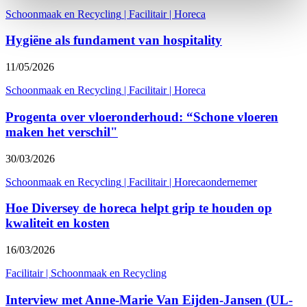
Schoonmaak en Recycling
|
Facilitair
|
Horeca
Hygiëne als fundament van hospitality
11/05/2026
Schoonmaak en Recycling
|
Facilitair
|
Horeca
Progenta over vloeronderhoud: “Schone vloeren
maken het verschil"
30/03/2026
Schoonmaak en Recycling
|
Facilitair
|
Horecaondernemer
Hoe Diversey de horeca helpt grip te houden op
kwaliteit en kosten
16/03/2026
Facilitair
|
Schoonmaak en Recycling
Interview met Anne-Marie Van Eijden-Jansen (UL-