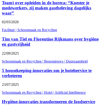
Team) over opleiden in de horeca: “Koester je
medewerkers, zij maken gastbeleving dagelijks
waar”
02/03/2026
Facilitair
|
Schoonmaak en Recycling
Tim van Tiel en Florentine Rijkmans over hygiëne
en gastvrijheid
22/09/2025
Schoonmaak en Recycling
|
Beursnieuws
|
Duurzaamheid
5 housekeeping-innovaties om je hotelservice te
verbeteren
23/07/2025
Schoonmaak en Recycling
|
Hotel
|
Artificial Intelligence
Hygiëne-innovaties transformeren de foodservice