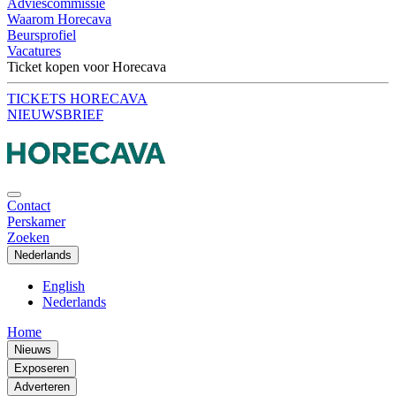
Adviescommissie
Waarom Horecava
Beursprofiel
Vacatures
Ticket kopen voor Horecava
TICKETS HORECAVA
NIEUWSBRIEF
Contact
Perskamer
Zoeken
Nederlands
English
Nederlands
Home
Nieuws
Exposeren
Adverteren