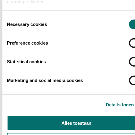
ervaring te bieden.
Toestemmingsselectie
Necessary cookies
Preference cookies
Partner nieuwsbrief / dedicated mailing
Statistical cookies
Een e-mail verzonden vanuit Horecava in de look en feel van
Horecava, geheel over jouw product of concept.
Marketing and social media cookies
€ 3.300,00
LET OP:
De informatie en prijzen genoemd op deze website zijn
een indicatie waar geen rechten aan kunnen worden ontleend.
Prijzen kunnen veranderen onder invloed van de tijd van het jaar, of
Details tonen
de combinatie waarin producten worden afgenomen. Voor een
sluitende offerte neemt u contact op met één van onze sales
consultants. Alle prijzen zijn exclusief BTW.
Alles toestaan
Meer informatie & contact