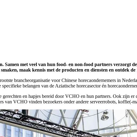
en. Samen met veel van hun food- en non-food partners verzorgt d
ke smaken, maak kennis met de producten en diensten en ontdek de ri
otste brancheorganisatie voor Chinese horecaondernemers in Nederla
 de specifieke belangen van de Aziatische horecasector én horecaonderne
ke gerechten en hapjes bereid door VCHO en hun partners. Ook zijn er 
s van VCHO vinden bezoekers onder andere serveerrobots, koffie(-mac