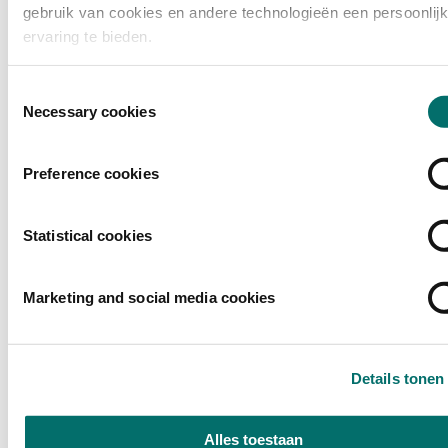
De webshop opent midden september.
gebruik van cookies en andere technologieën een persoonlij
ervaring te bieden.
Toestemmingsselectie
Necessary cookies
Preference cookies
Statistical cookies
Marketing and social media cookies
Details tonen
Alles toestaan