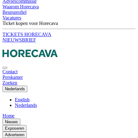
Adviescommissie
Waarom Horecava
Beursprofiel
Vacatures
Ticket kopen voor Horecava
TICKETS HORECAVA
NIEUWSBRIEF
Contact
Perskamer
Zoeken
Nederlands
English
Nederlands
Home
Nieuws
Exposeren
Adverteren