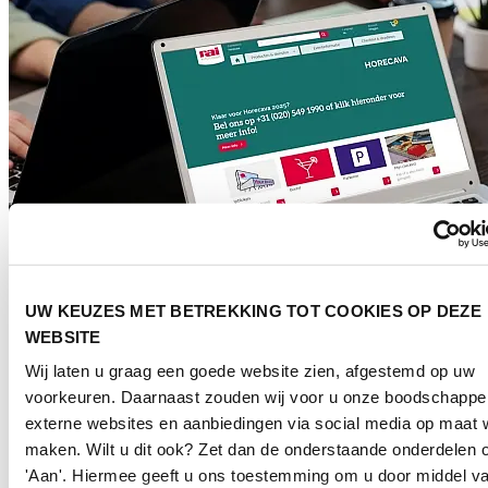
UW KEUZES MET BETREKKING TOT COOKIES OP DEZE
WEBSITE
Wij laten u graag een goede website zien, afgestemd op uw
Webshop
voorkeuren. Daarnaast zouden wij voor u onze boodschappe
externe websites en aanbiedingen via social media op maat w
In de webshop vind je een breed assortiment aan producten en
services voor jouw beursdeelname, waaronder elektra, water,
maken. Wilt u dit ook? Zet dan de onderstaande onderdelen 
internetaansluitingen en catering.
'Aan'. Hiermee geeft u ons toestemming om u door middel va