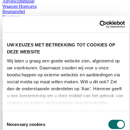
Adviescommissie
Waarom Horecava
Beursprofiel
Vacatures
Ticket kopen voor Horecava
TICKETS HORECAVA
NIEUWSBRIEF
UW KEUZES MET BETREKKING TOT COOKIES OP
DEZE WEBSITE
Wij laten u graag een goede website zien, afgestemd op
Contact
uw voorkeuren. Daarnaast zouden wij voor u onze
Perskamer
boodschappen op externe websites en aanbiedingen via
Zoeken
social media op maat willen maken. Wilt u dit ook? Zet
Nederlands
dan de onderstaande onderdelen op 'Aan'. Hiermee geeft
English
u ons toestemming om u door middel van het gebruik van
Nederlands
cookies en andere technologieën een persoonlijke
Home
ervaring te bieden.
Nieuws
Toestemmingsselectie
Exposeren
Necessary cookies
Adverteren