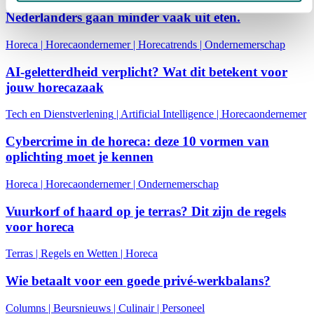
Nederlanders gaan minder vaak uit eten.
Horeca
|
Horecaondernemer
|
Horecatrends
|
Ondernemerschap
AI-geletterdheid verplicht? Wat dit betekent voor
jouw horecazaak
Tech en Dienstverlening
|
Artificial Intelligence
|
Horecaondernemer
Cybercrime in de horeca: deze 10 vormen van
oplichting moet je kennen
Horeca
|
Horecaondernemer
|
Ondernemerschap
Vuurkorf of haard op je terras? Dit zijn de regels
voor horeca
Terras
|
Regels en Wetten
|
Horeca
Wie betaalt voor een goede privé-werkbalans?
Columns
|
Beursnieuws
|
Culinair
|
Personeel