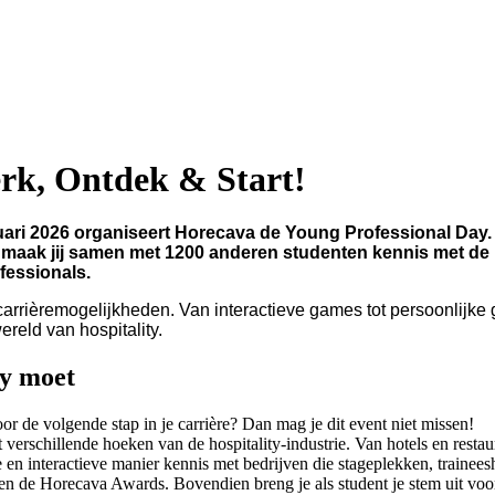
rk, Ontdek & Start!
nuari 2026 organiseert Horecava de Young Professional Da
g maak jij samen met 1200 anderen studenten kennis met de 
fessionals.
carrièremogelijkheden. Van interactieve games tot persoonlijk
ereld van hospitality.
ay moet
oor de volgende stap in je carrière? Dan mag je dit event niet missen!
erschillende hoeken van de hospitality-industrie. Van hotels en restau
n interactieve manier kennis met bedrijven die stageplekken, traineesh
n de Horecava Awards. Bovendien breng je als student je stem uit voor