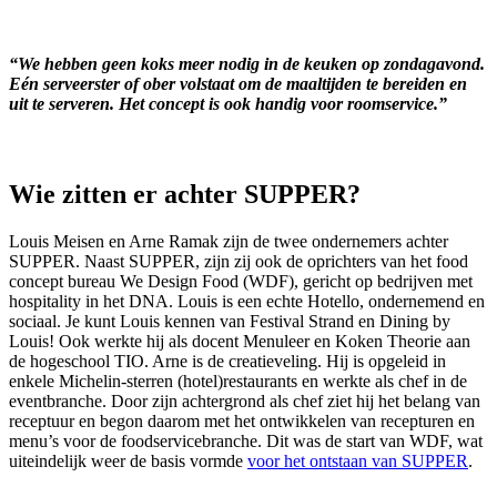
“We hebben geen koks meer nodig in de keuken op zondagavond.
Eén serveerster of ober volstaat om de maaltijden te bereiden en
uit te serveren. Het concept is ook handig voor roomservice.”
Wie zitten er achter SUPPER?
Louis Meisen en Arne Ramak zijn de twee ondernemers achter
SUPPER. Naast SUPPER, zijn zij ook de oprichters van het food
concept bureau We Design Food (WDF), gericht op bedrijven met
hospitality in het DNA. Louis is een echte Hotello, ondernemend en
sociaal. Je kunt Louis kennen van Festival Strand en Dining by
Louis! Ook werkte hij als docent Menuleer en Koken Theorie aan
de hogeschool TIO. Arne is de creatieveling. Hij is opgeleid in
enkele Michelin-sterren (hotel)restaurants en werkte als chef in de
eventbranche. Door zijn achtergrond als chef ziet hij het belang van
receptuur en begon daarom met het ontwikkelen van recepturen en
menu’s voor de foodservicebranche. Dit was de start van WDF, wat
uiteindelijk weer de basis vormde
voor het ontstaan van SUPPER
.