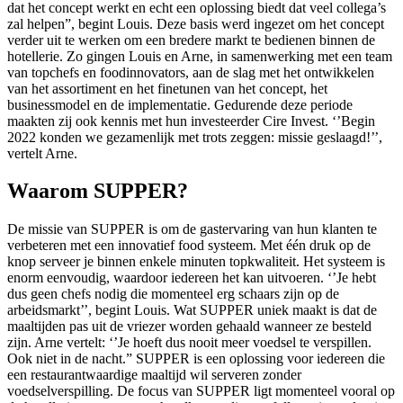
dat het concept werkt en echt een oplossing biedt dat veel collega’s
zal helpen”, begint Louis. Deze basis werd ingezet om het concept
verder uit te werken om een bredere markt te bedienen binnen de
hotellerie. Zo gingen Louis en Arne, in samenwerking met een team
van topchefs en foodinnovators, aan de slag met het ontwikkelen
van het assortiment en het finetunen van het concept, het
businessmodel en de implementatie. Gedurende deze periode
maakten zij ook kennis met hun investeerder Cire Invest. ‘’Begin
2022 konden we gezamenlijk met trots zeggen: missie geslaagd!’’,
vertelt Arne.
Waarom SUPPER?
De missie van SUPPER is om de gastervaring van hun klanten te
verbeteren met een innovatief food systeem. Met één druk op de
knop serveer je binnen enkele minuten topkwaliteit. Het systeem is
enorm eenvoudig, waardoor iedereen het kan uitvoeren. ‘’Je hebt
dus geen chefs nodig die momenteel erg schaars zijn op de
arbeidsmarkt’’, begint Louis. Wat SUPPER uniek maakt is dat de
maaltijden pas uit de vriezer worden gehaald wanneer ze besteld
zijn. Arne vertelt: ‘’Je hoeft dus nooit meer voedsel te verspillen.
Ook niet in de nacht.” SUPPER is een oplossing voor iedereen die
een restaurantwaardige maaltijd wil serveren zonder
voedselverspilling. De focus van SUPPER ligt momenteel vooral op