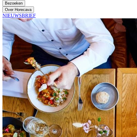
Bezoeken
Over Horecava
NIEUWSBRIEF