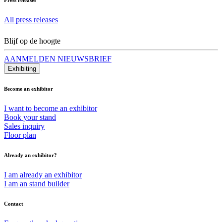
All press releases
Blijf op de hoogte
AANMELDEN NIEUWSBRIEF
Exhibiting
Become an exhibitor
I want to become an exhibitor
Book your stand
Sales inquiry
Floor plan
Already an exhibitor?
I am already an exhibitor
I am an stand builder
Contact