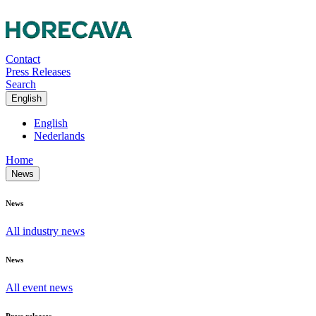
Contact
Press Releases
Search
English
English
Nederlands
Home
News
News
All industry news
News
All event news
Press releases