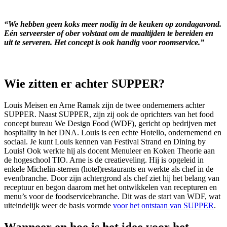
“We hebben geen koks meer nodig in de keuken op zondagavond.
Eén serveerster of ober volstaat om de maaltijden te bereiden en
uit te serveren. Het concept is ook handig voor roomservice.”
Wie zitten er achter SUPPER?
Louis Meisen en Arne Ramak zijn de twee ondernemers achter
SUPPER. Naast SUPPER, zijn zij ook de oprichters van het food
concept bureau We Design Food (WDF), gericht op bedrijven met
hospitality in het DNA. Louis is een echte Hotello, ondernemend en
sociaal. Je kunt Louis kennen van Festival Strand en Dining by
Louis! Ook werkte hij als docent Menuleer en Koken Theorie aan
de hogeschool TIO. Arne is de creatieveling. Hij is opgeleid in
enkele Michelin-sterren (hotel)restaurants en werkte als chef in de
eventbranche. Door zijn achtergrond als chef ziet hij het belang van
receptuur en begon daarom met het ontwikkelen van recepturen en
menu’s voor de foodservicebranche. Dit was de start van WDF, wat
uiteindelijk weer de basis vormde
voor het ontstaan van SUPPER
.
Wanneer en hoe is het idee voor het