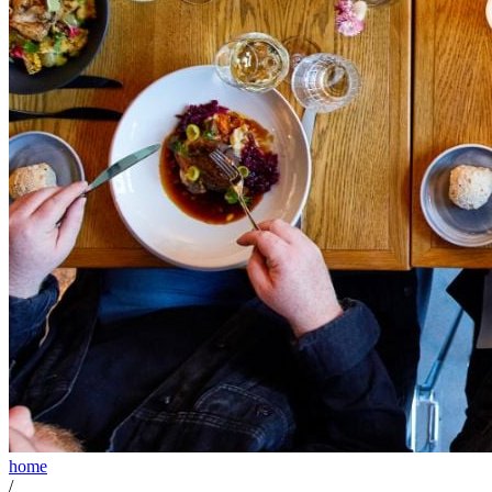
home
/