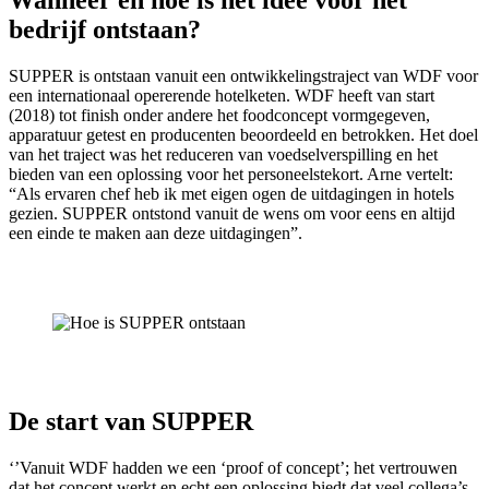
bedrijf ontstaan?
SUPPER is ontstaan vanuit een ontwikkelingstraject van WDF voor
een internationaal opererende hotelketen. WDF heeft van start
(2018) tot finish onder andere het foodconcept vormgegeven,
apparatuur getest en producenten beoordeeld en betrokken. Het doel
van het traject was het reduceren van voedselverspilling en het
bieden van een oplossing voor het personeelstekort. Arne vertelt:
“Als ervaren chef heb ik met eigen ogen de uitdagingen in hotels
gezien. SUPPER ontstond vanuit de wens om voor eens en altijd
een einde te maken aan deze uitdagingen”.
De start van SUPPER
‘’Vanuit WDF hadden we een ‘proof of concept’; het vertrouwen
dat het concept werkt en echt een oplossing biedt dat veel collega’s