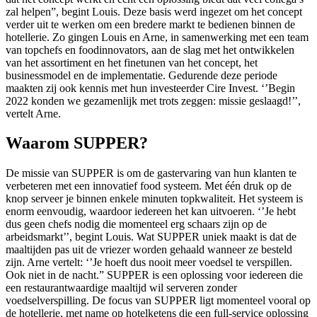
zal helpen”, begint Louis. Deze basis werd ingezet om het concept
verder uit te werken om een bredere markt te bedienen binnen de
hotellerie. Zo gingen Louis en Arne, in samenwerking met een team
van topchefs en foodinnovators, aan de slag met het ontwikkelen
van het assortiment en het finetunen van het concept, het
businessmodel en de implementatie. Gedurende deze periode
maakten zij ook kennis met hun investeerder Cire Invest. ‘’Begin
2022 konden we gezamenlijk met trots zeggen: missie geslaagd!’’,
vertelt Arne.
Waarom SUPPER?
De missie van SUPPER is om de gastervaring van hun klanten te
verbeteren met een innovatief food systeem. Met één druk op de
knop serveer je binnen enkele minuten topkwaliteit. Het systeem is
enorm eenvoudig, waardoor iedereen het kan uitvoeren. ‘’Je hebt
dus geen chefs nodig die momenteel erg schaars zijn op de
arbeidsmarkt’’, begint Louis. Wat SUPPER uniek maakt is dat de
maaltijden pas uit de vriezer worden gehaald wanneer ze besteld
zijn. Arne vertelt: ‘’Je hoeft dus nooit meer voedsel te verspillen.
Ook niet in de nacht.” SUPPER is een oplossing voor iedereen die
een restaurantwaardige maaltijd wil serveren zonder
voedselverspilling. De focus van SUPPER ligt momenteel vooral op
de hotellerie, met name op hotelketens die een full-service oplossing