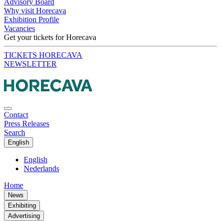
Advisory Board
Why visit Horecava
Exhibition Profile
Vacancies
Get your tickets for Horecava
TICKETS HORECAVA
NEWSLETTER
Contact
Press Releases
Search
English
English
Nederlands
Home
News
Exhibiting
Advertising