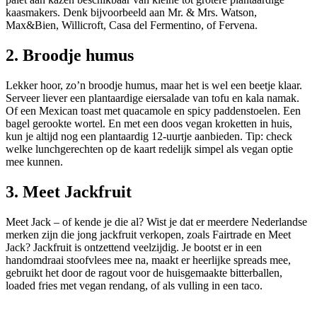
kaasmakers. Denk bijvoorbeeld aan Mr. & Mrs. Watson,
Max&Bien, Willicroft, Casa del Fermentino, of Fervena.
2. Broodje humus
Lekker hoor, zo’n broodje humus, maar het is wel een beetje klaar.
Serveer liever een plantaardige eiersalade van tofu en kala namak.
Of een Mexican toast met quacamole en spicy paddenstoelen. Een
bagel gerookte wortel. En met een doos vegan kroketten in huis,
kun je altijd nog een plantaardig 12-uurtje aanbieden. Tip: check
welke lunchgerechten op de kaart redelijk simpel als vegan optie
mee kunnen.
3. Meet Jackfruit
Meet Jack – of kende je die al? Wist je dat er meerdere Nederlandse
merken zijn die jong jackfruit verkopen, zoals Fairtrade en Meet
Jack? Jackfruit is ontzettend veelzijdig. Je bootst er in een
handomdraai stoofvlees mee na, maakt er heerlijke spreads mee,
gebruikt het door de ragout voor de huisgemaakte bitterballen,
loaded fries met vegan rendang, of als vulling in een taco.