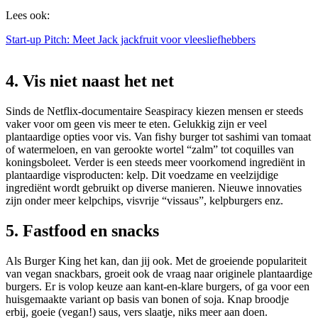
Lees ook:
Start-up Pitch: Meet Jack jackfruit voor vleesliefhebbers
4. Vis niet naast het net
Sinds de Netflix-documentaire Seaspiracy kiezen mensen er steeds
vaker voor om geen vis meer te eten. Gelukkig zijn er veel
plantaardige opties voor vis. Van fishy burger tot sashimi van tomaat
of watermeloen, en van gerookte wortel “zalm” tot coquilles van
koningsboleet. Verder is een steeds meer voorkomend ingrediënt in
plantaardige visproducten: kelp. Dit voedzame en veelzijdige
ingrediënt wordt gebruikt op diverse manieren. Nieuwe innovaties
zijn onder meer kelpchips, visvrije “vissaus”, kelpburgers enz.
5. Fastfood en snacks
Als Burger King het kan, dan jij ook. Met de groeiende populariteit
van vegan snackbars, groeit ook de vraag naar originele plantaardige
burgers. Er is volop keuze aan kant-en-klare burgers, of ga voor een
huisgemaakte variant op basis van bonen of soja. Knap broodje
erbij, goeie (vegan!) saus, vers slaatje, niks meer aan doen.