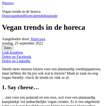
Nieuws
/
Vegan trends in de horeca
Duurzaamheid
Horecatrends
Inspiratie
Vegan trends in de horeca
Aangeboden door:
Horecava
zondag, 25 september 2022
Delen
Link kopiëren
Delen op
Facebook
Delen op
LinkedIn
Steeds meer mensen kiezen voor een plantaardig voedingspatroon,
maar hebben die bij jou ook wat te kiezen? Maak je zaak nu nog
vegan friendly: check de trends en vink ze af.
1. Say cheese…
…niet voor een polaroid en een roos, wel voor een plantaardig
kaasplankje vol ambachtelijke vegan creaties. Er is een uitgebreid
palet aan kazen beschikbaar van kleine tot grotere plantaardige