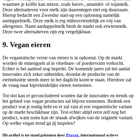
waarmee je koffie kan mixen, zoals haver-, amandel- of sojamelk.
Deze alternatieven voor melk zijn daarentegen niet erg duurzaam.
Hierop bedacht een Zweedse start-up een oplossing namelijk
aardappelmelk. Deze melk is erg milieuvriendelijk en vrij van
allergenen. Naast aardappelmelk biedt de markt ook erwtenmelk.
Deze twee alternatieven zijn erg vergelijkbaar.
9. Vegan eieren
De veganistische versie van eieren is in opkomst. Op de markt
worden de eimengsels al in vloeibare- of poedervorm verkocht.
Echter is het aanbod nog beperkt. De komende jaren zal het aantal
innovaties zich zeker uitbreiden, doordat de productie van de
eierindustrie steeds meer in het daglicht komt te staan. Hierdoor zal
de vraag naar kipvriendelijke eieren toenemen.
Tot slot kan er geconcludeerd worden dat de innovaties en trends op
het gebied van vegan producten zal blijven toenemen. Bedenk een
product wat je nodig hebt en er zal vast al een veganistische variant
op de markt beschikbaar zijn. Test echter altijd eerst zelf nog het
product, want soms kan de smaak afwijken van de originele variant.
Op welke vegan trend ga jij inspelen?
Dit artikel is tot stand gekomen door
Proveg
, internationaal actieve