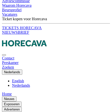
Adviescommissie
Waarom Horecava
Beursprofiel
Vacatures
Ticket kopen voor Horecava
TICKETS HORECAVA
NIEUWSBRIEF
Contact
Perskamer
Zoeken
Nederlands
English
Nederlands
Home
Nieuws
Exposeren
Adverteren