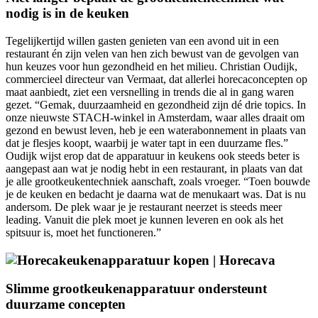
nodig is in de keuken
Tegelijkertijd willen gasten genieten van een avond uit in een
restaurant én zijn velen van hen zich bewust van de gevolgen van
hun keuzes voor hun gezondheid en het milieu. Christian Oudijk,
commercieel directeur van Vermaat, dat allerlei horecaconcepten op
maat aanbiedt, ziet een versnelling in trends die al in gang waren
gezet. “Gemak, duurzaamheid en gezondheid zijn dé drie topics. In
onze nieuwste STACH-winkel in Amsterdam, waar alles draait om
gezond en bewust leven, heb je een waterabonnement in plaats van
dat je flesjes koopt, waarbij je water tapt in een duurzame fles.”
Oudijk wijst erop dat de apparatuur in keukens ook steeds beter is
aangepast aan wat je nodig hebt in een restaurant, in plaats van dat
je alle grootkeukentechniek aanschaft, zoals vroeger. “Toen bouwde
je de keuken en bedacht je daarna wat de menukaart was. Dat is nu
andersom. De plek waar je je restaurant neerzet is steeds meer
leading. Vanuit die plek moet je kunnen leveren en ook als het
spitsuur is, moet het functioneren.”
Slimme grootkeukenapparatuur ondersteunt
duurzame concepten