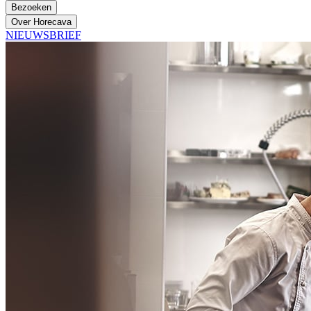
Bezoeken
Over Horecava
NIEUWSBRIEF