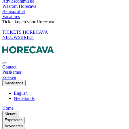
Adviescommissie
Waarom Horecava
Beursprofiel
Vacatures
Ticket kopen voor Horecava
TICKETS HORECAVA
NIEUWSBRIEF
Contact
Perskamer
Zoeken
Nederlands
English
Nederlands
Home
Nieuws
Exposeren
Adverteren