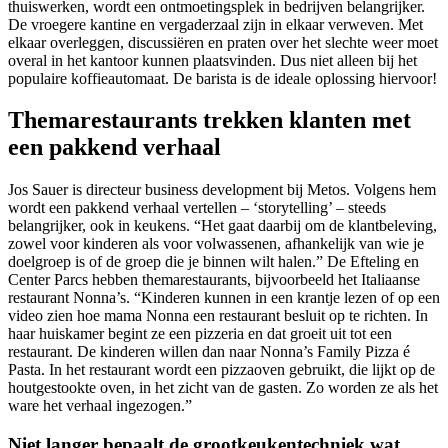
thuiswerken, wordt een ontmoetingsplek in bedrijven belangrijker.
De vroegere kantine en vergaderzaal zijn in elkaar verweven. Met
elkaar overleggen, discussiëren en praten over het slechte weer moet
overal in het kantoor kunnen plaatsvinden. Dus niet alleen bij het
populaire koffieautomaat. De barista is de ideale oplossing hiervoor!
Themarestaurants trekken klanten met
een pakkend verhaal
Jos Sauer is directeur business development bij Metos. Volgens hem
wordt een pakkend verhaal vertellen – ‘storytelling’ – steeds
belangrijker, ook in keukens. “Het gaat daarbij om de klantbeleving,
zowel voor kinderen als voor volwassenen, afhankelijk van wie je
doelgroep is of de groep die je binnen wilt halen.” De Efteling en
Center Parcs hebben themarestaurants, bijvoorbeeld het Italiaanse
restaurant Nonna’s. “Kinderen kunnen in een krantje lezen of op een
video zien hoe mama Nonna een restaurant besluit op te richten. In
haar huiskamer begint ze een pizzeria en dat groeit uit tot een
restaurant. De kinderen willen dan naar Nonna’s Family Pizza é
Pasta. In het restaurant wordt een pizzaoven gebruikt, die lijkt op de
houtgestookte oven, in het zicht van de gasten. Zo worden ze als het
ware het verhaal ingezogen.”
Niet langer bepaalt de grootkeukentechniek wat