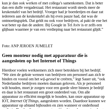
kun je dan ook werken of met collega’s samenkomen. Dat is beter
dan een duffe vergaderzaal. Het restaurant wordt steeds meer de
keukentafel van het bedrijf. Vroeger had je boerderijen en daar zat
iedereen aan de keukentafel als hij even pauze had, dat was de
ontmoetingsplek. Dat geldt nu ook voor bedrijven, al pakt de ene het
wat beter op dan de andere. Bij Google in Tel Aviv is er zelfs een
glijbaan waarmee je van een verdieping naar het restaurant glijdt.”
Foto: ANP JEROEN JUMELET
Geen monteur
nodig met apparatuur die is
aangesloten op het Internet of Things
Hierdoor voelen werknemers zich meer betrokken bij het bedrijf.
“We zien de gekste wensen van bedrijven om personeel aan zich te
binden en vooral om het
wij-gevoel
te creëren,” legt Sauer uit, “ook
Nederlandse bedrijven moeten daaraan geloven. Als je personeel
wilt houden, moet je zorgen voor een goede sfeer binnen je bedrijf
en daar is het restaurant een groot onderdeel van. Om alle
apparatuur zo efficiënt mogelijk te houden, kan onze apparatuur op
IOT,
Internet Of Things
, aangesloten worden. Daardoor kunnen we
apparatuur op afstand bijhouden en zien wanneer er onderhoud