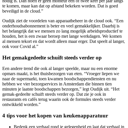
nodig is. Dan hoeft er geen monteur één of twee keer per jaar langs
te komen, maar kan dat op afstand bekeken worden. Dat is goed
beveiligd in de cloud.”
Oudijk ziet de voordelen van apparaatbeheer in de cloud ook. “Een
onderhoudsabonnement is beter en veel gemakkelijker. Daarbij is
het belangrijk dat we mensen zo lang mogelijk arbeidsproductief te
houden, het is een zwaar beroep met lange werkdagen. We komen
al mensen tekort en dat wordt alleen maar erger. Dat speelt al langer,
ook voor Covid al.”
Het gemakgedeelte schuift steeds verder op
Een andere trend die ook al langer speelde, maar nu een enorme
opmars maakt, is het thuisbezorgen van eten. “Vroeger liepen we
naar de supermarkt, toen kwamen boodschappendiensten en nu
hebben we vier bezorgservices in Amsterdam die binnen tien
minuten je laatste boodschappen bezorgen,” legt Oudijk uit. “Het
gemak-gedeelte schuift steeds verder op. Dat zie je ook in
restaurants en cafés terug waarin ook de formules steeds verder
ontwikkeld worden.”
4 tips voor het kopen van keukenapparatuur
Bedenk een verhaal rond je gelegenheid en laat dat verhaal in