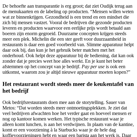
De behoefte aan transparantie is erg groot; dat ziet Oudijk terug aan
de menukaarten en de labeling op producten. “Mensen willen weten
wat ze binnenkrijgen. Gezondheid is een trend en een mindset die
zich bij mensen vastzet. Vooral de bedrijven die gezonde producten
leveren en producten waarvoor een eerlijke prijs wordt betaald aan
boeren zijn enorm gegroeid. Duurzame concepten krijgen steeds
meer een plek. Michelin die een ster geeft voor duurzaamheid in
restaurants is daar een goed voorbeeld van. Slimme apparatuur helpt
daar ook bij, dan kun je het gebruik beter matchen met het
onderhoud. Ook helpt deze apparatuur bij de bediening, dat kan ook
zonder dat je precies weet hoe alles werkt. En je kunt het beter
afstemmen op het concept van je bedrijf.
Pay per use
is ook een
uitkomst, waarom zou je altijd nieuwe apparatuur moeten kopen?”
Het restaurant wordt steeds meer de keukentafel
van
het bedrijf
Ook bedrijfsrestaurants doen mee aan de storytelling. Sauer van
Metos: “Dat worden steeds meer ontmoetingsplekken. Je ziet dat
veel bedrijven afwachten hoe het verder gaat en hoeveel mensen er
nog op kantoor komen werken. Het typische restaurant waar je
alleen komt lunchen, is aan het verdwijnen. In plaats van de kantine,
komt er een voorziening à la Starbucks waar je de hele dag
koffievoorzieningen hebt en waar een barista aan het werk is. Daar