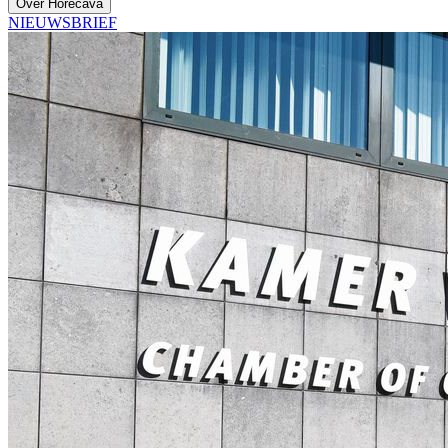
Over Horecava
NIEUWSBRIEF