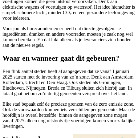
voertuigen komen die geen uitstoot veroorzaken. Denk aan
elektrische wagens of voertuigen op waterstof. Het idee hierachter is
simpel: schonere lucht, minder CO₂ en een gezondere leefomgeving
voor iedereen.
Voor jou als horecaondernemer heeft dat directe gevolgen. Je
ingrediënten, dranken en andere voorraden moeten je zaak nog wel
kunnen bereiken. En dat lukt alleen als je leveranciers zich houden
aan de nieuwe regels.
Waar en wanneer gaat dit gebeuren?
Een flink aantal steden heeft al aangegeven dat ze vanaf 1 januari
2025 starten met de invoering van zo’n zone. Denk aan Amsterdam,
Rotterdam, Utrecht en Den Haag. Ook steden als Groningen,
Eindhoven, Nijmegen, Breda en Tilburg sluiten zich hierbij aan. In
totaal gaat het om zo’n dertig gemeenten verspreid over het land.
Elke stad bepaalt zelf de precieze grenzen van de zero emissie zone.
Ook de voorwaarden kunnen iets verschillen per gemeente. Maar de
hoofdlijn is overal hetzelfde: binnen de aangegeven zone mogen
vanaf 2025 alleen nog uitstootvrije voertuigen komen voor zakelijke
leveringen.