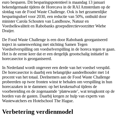
euro besparen. Dit besparingspotentieel is maandag 13 januari
bekendgemaakt tijdens de Horecava in de RAI Amsterdam op de
slotdag van de Food Waste Challenge. Ook is het gezamenlijke
besparingsdoel voor 2030, een reductie van 50%, onthuld door
minister Carola Schouten van Landbouw, Natuur en
Voedselkwaliteit en Rabobanks groepsdirectievoorzitter Wiebe
Draijer.
De Food Waste Challenge is een door Rabobank georganiseerd
traject in samenwerking met stichting Samen Tegen
Voedselverspilling om voedselverspilling in de horeca tegen te gaan.
Het is de eerste keer dat er een dergelijk grootschalig initiatief in
horecasector is georganiseerd.
In Nederland wordt ongeveer een derde van het voedsel verspild.
De horecasector is daarbij een belangrijke aandeelhouder met 14
procent van het totaal. Deelnemers aan de Food Waste Challenge
probeerden op twee fronten winst te behalen om verspilling in hun
horecazaken in te dammen: op het keukenafval tijdens de
voorbereiding en de zogenaamde ‘platewaste’, wat terugkomt op de
borden van de gasten. Daarbij kregen ze hulp van experts van
Wastewatchers en Hotelschool The Hague.
Verbetering verdienmodel