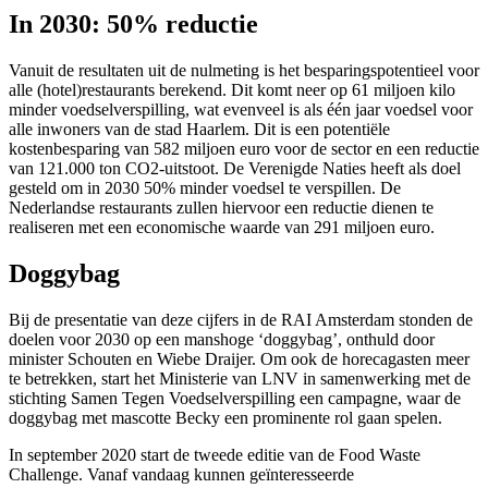
In 2030: 50% reductie
Vanuit de resultaten uit de nulmeting is het besparingspotentieel voor
alle (hotel)restaurants berekend. Dit komt neer op 61 miljoen kilo
minder voedselverspilling, wat evenveel is als één jaar voedsel voor
alle inwoners van de stad Haarlem. Dit is een potentiële
kostenbesparing van 582 miljoen euro voor de sector en een reductie
van 121.000 ton CO2-uitstoot. De Verenigde Naties heeft als doel
gesteld om in 2030 50% minder voedsel te verspillen. De
Nederlandse restaurants zullen hiervoor een reductie dienen te
realiseren met een economische waarde van 291 miljoen euro.
Doggybag
Bij de presentatie van deze cijfers in de RAI Amsterdam stonden de
doelen voor 2030 op een manshoge ‘doggybag’, onthuld door
minister Schouten en Wiebe Draijer. Om ook de horecagasten meer
te betrekken, start het Ministerie van LNV in samenwerking met de
stichting Samen Tegen Voedselverspilling een campagne, waar de
doggybag met mascotte Becky een prominente rol gaan spelen.
In september 2020 start de tweede editie van de Food Waste
Challenge. Vanaf vandaag kunnen geïnteresseerde