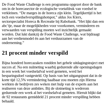
De Food Waste Challenge is een programma opgezet door de bank
om in de horecasector de ecologische voetafdruk van voedsel te
verkleinen. “De marges in de horeca zijn klein. Tegelijkertijd is het
toch een voedselverspillingshotspot,” aldus Jos Klerx,
sectorspecialist Horeca & Recreatie bij Rabobank. “Het lijkt dan een
abc’tje, maar de mogelijkheden voor voorkomen, verminderen en
verwaarden van verspilling moeten wel inzichtelijk gemaakt
worden. Dat lukt dankzij de Food Waste Challenge, wat bijdraagt
aan het verdienmodel én aan het verduurzamen van de
onderneming.”
21 procent minder verspild
Bijna honderd horecazaken rondden het gehele uitdagingstraject met
succes af. Na een nulmeting waarbij gedurende alle openingsdagen
in een week het voedselafval werd gemeten, werd het
besparingsdoel vastgesteld. Op basis van het uitgangspunt dat in de
korte tijd 12,5% vermindering haalbaar zou moeten zijn Hierna
werkten de bedrijven zes weken met hulp van de experts aan het
realiseren van deze ambities. Bij de slotmeting is wederom
gedurende een week al het voedselafval gemeten. Hieruit blijkt dat
de 92 restaurants gemiddeld 21 procent minder verspilling hebben
behaald.