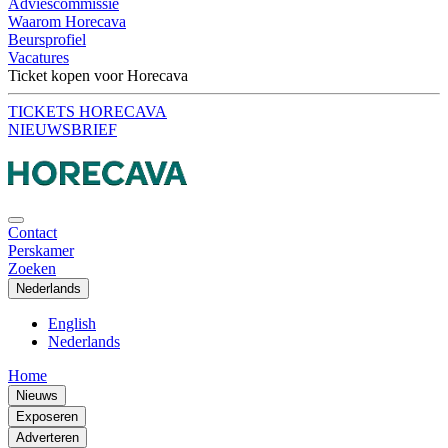
Adviescommissie
Waarom Horecava
Beursprofiel
Vacatures
Ticket kopen voor Horecava
TICKETS HORECAVA
NIEUWSBRIEF
Contact
Perskamer
Zoeken
Nederlands
English
Nederlands
Home
Nieuws
Exposeren
Adverteren