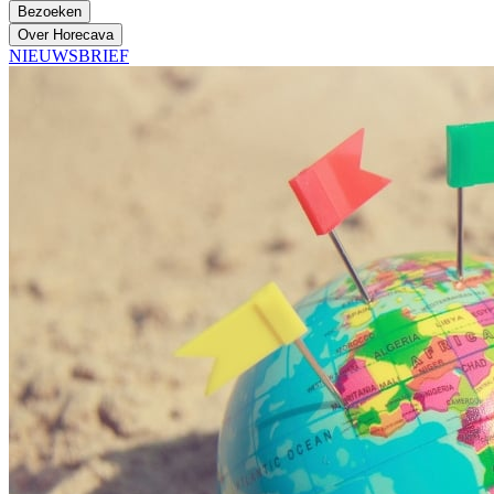
Bezoeken
Over Horecava
NIEUWSBRIEF