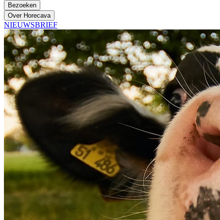
Bezoeken
Over Horecava
NIEUWSBRIEF