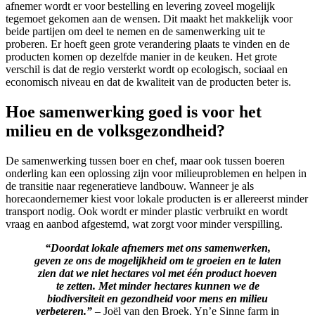
afnemer wordt er voor bestelling en levering zoveel mogelijk
tegemoet gekomen aan de wensen. Dit maakt het makkelijk voor
beide partijen om deel te nemen en de samenwerking uit te
proberen. Er hoeft geen grote verandering plaats te vinden en de
producten komen op dezelfde manier in de keuken. Het grote
verschil is dat de regio versterkt wordt op ecologisch, sociaal en
economisch niveau en dat de kwaliteit van de producten beter is.
Hoe samenwerking goed is voor het
milieu en de volksgezondheid?
De samenwerking tussen boer en chef, maar ook tussen boeren
onderling kan een oplossing zijn voor milieuproblemen en helpen in
de transitie naar regeneratieve landbouw. Wanneer je als
horecaondernemer kiest voor lokale producten is er allereerst minder
transport nodig. Ook wordt er minder plastic verbruikt en wordt
vraag en aanbod afgestemd, wat zorgt voor minder verspilling.
“Doordat lokale afnemers met ons samenwerken,
geven ze ons de mogelijkheid om te groeien en te laten
zien dat we niet hectares vol met één product hoeven
te zetten. Met minder hectares kunnen we de
biodiversiteit en gezondheid voor mens en milieu
verbeteren.”
– Joël van den Broek, Yn’e Sinne farm in