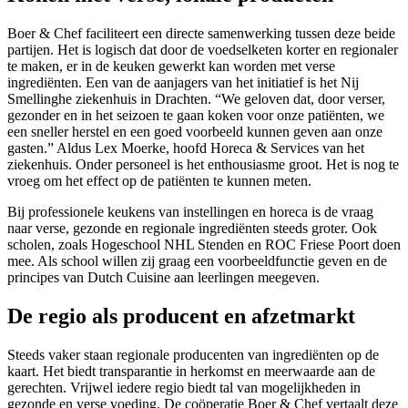
Boer & Chef faciliteert een directe samenwerking tussen deze beide
partijen. Het is logisch dat door de voedselketen korter en regionaler
te maken, er in de keuken gewerkt kan worden met verse
ingrediënten. Een van de aanjagers van het initiatief is het Nij
Smellinghe ziekenhuis in Drachten. “We geloven dat, door verser,
gezonder en in het seizoen te gaan koken voor onze patiënten, we
een sneller herstel en een goed voorbeeld kunnen geven aan onze
gasten.” Aldus Lex Moerke, hoofd Horeca & Services van het
ziekenhuis. Onder personeel is het enthousiasme groot. Het is nog te
vroeg om het effect op de patiënten te kunnen meten.
Bij professionele keukens van instellingen en horeca is de vraag
naar verse, gezonde en regionale ingrediënten steeds groter. Ook
scholen, zoals Hogeschool NHL Stenden en ROC Friese Poort doen
mee. Als school willen zij graag een voorbeeldfunctie geven en de
principes van Dutch Cuisine aan leerlingen meegeven.
De regio als producent en afzetmarkt
Steeds vaker staan regionale producenten van ingrediënten op de
kaart. Het biedt transparantie in herkomst en meerwaarde aan de
gerechten. Vrijwel iedere regio biedt tal van mogelijkheden in
gezonde en verse voeding. De coöperatie Boer & Chef vertaalt deze