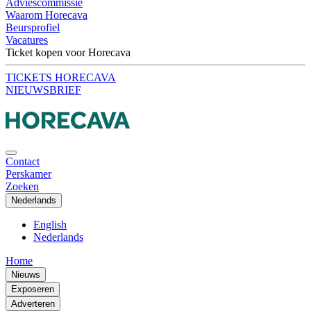
Adviescommissie
Waarom Horecava
Beursprofiel
Vacatures
Ticket kopen voor Horecava
TICKETS HORECAVA
NIEUWSBRIEF
Contact
Perskamer
Zoeken
Nederlands
English
Nederlands
Home
Nieuws
Exposeren
Adverteren