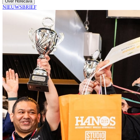
Over Horecava
NIEUWSBRIEF