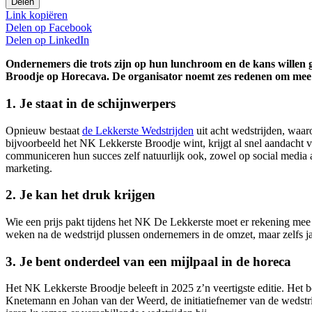
Delen
Link kopiëren
Delen op
Facebook
Delen op
LinkedIn
Ondernemers die trots zijn op hun lunchroom en de kans willen 
Broodje op Horecava. De organisator noemt zes redenen om mee 
1. Je staat in de schijnwerpers
Opnieuw bestaat
de Lekkerste Wedstrijden
uit acht wedstrijden, waar
bijvoorbeeld het NK Lekkerste Broodje wint, krijgt al snel aandacht 
communiceren hun succes zelf natuurlijk ook, zowel op social media al
marketing.
2. Je kan het druk krijgen
Wie een prijs pakt tijdens het NK De Lekkerste moet er rekening mee 
weken na de wedstrijd plussen ondernemers in de omzet, maar zelfs ja
3. Je bent onderdeel van een mijlpaal in de horeca
Het NK Lekkerste Broodje beleeft in 2025 z’n veertigste editie. Het 
Knetemann en Johan van der Weerd, de initiatiefnemer van de wedstri