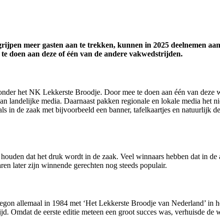
grijpen meer gasten aan te trekken, kunnen in 2025 deelnemen aan 
te doen aan deze of één van de andere vakwedstrijden.
onder het NK Lekkerste Broodje. Door mee te doen aan één van deze wed
van landelijke media. Daarnaast pakken regionale en lokale media het n
s in de zaak met bijvoorbeeld een banner, tafelkaartjes en natuurlijk 
houden dat het druk wordt in de zaak. Veel winnaars hebben dat in de a
ren later zijn winnende gerechten nog steeds populair.
begon allemaal in 1984 met ‘Het Lekkerste Broodje van Nederland’ in h
jd. Omdat de eerste editie meteen een groot succes was, verhuisde de