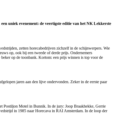
een uniek evenement: de veertigste editie van het NK Lekkerste
strijden, zetten horecabedrijven zichzelf in de schijnwerpers. Wie
ieuws op, ook bij een tweede of derde prijs. Ondernemers
de beker op de toonbank. Kortom: een prijs winnen is top voor de
fgelopen jaren aan den lijve ondervonden. Zeker in de eerste paar
et Postiljon Motel in Bunnik. In de jury: Joop Braakhekke, Gerrie
 wedstrijd in 1985 naar Horecava in RAI Amsterdam. In de loop der