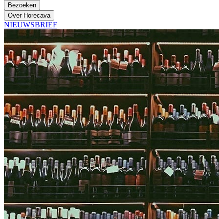
Bezoeken
Over Horecava
NIEUWSBRIEF