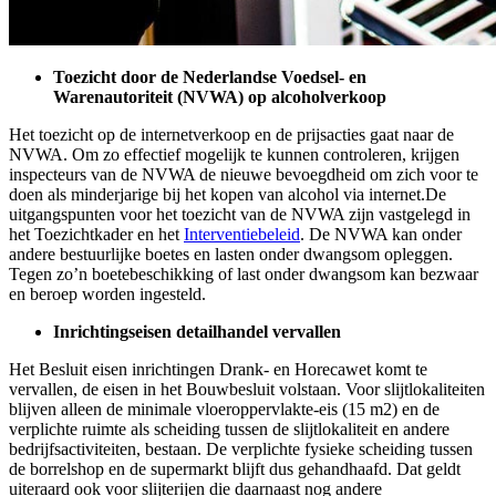
Toezicht door de Nederlandse Voedsel- en
Warenautoriteit (NVWA) op alcoholverkoop
Het toezicht op de internetverkoop en de prijsacties gaat naar de
NVWA. Om zo effectief mogelijk te kunnen controleren, krijgen
inspecteurs van de NVWA de nieuwe bevoegdheid om zich voor te
doen als minderjarige bij het kopen van alcohol via internet.De
uitgangspunten voor het toezicht van de NVWA zijn vastgelegd in
het Toezichtkader en het
Interventiebeleid
. De NVWA kan onder
andere bestuurlijke boetes en lasten onder dwangsom opleggen.
Tegen zo’n boetebeschikking of last onder dwangsom kan bezwaar
en beroep worden ingesteld.
Inrichtingseisen detailhandel vervallen
Het Besluit eisen inrichtingen Drank- en Horecawet komt te
vervallen, de eisen in het Bouwbesluit volstaan. Voor slijtlokaliteiten
blijven alleen de minimale vloeroppervlakte-eis (15 m2) en de
verplichte ruimte als scheiding tussen de slijtlokaliteit en andere
bedrijfsactiviteiten, bestaan. De verplichte fysieke scheiding tussen
de borrelshop en de supermarkt blijft dus gehandhaafd. Dat geldt
uiteraard ook voor slijterijen die daarnaast nog andere