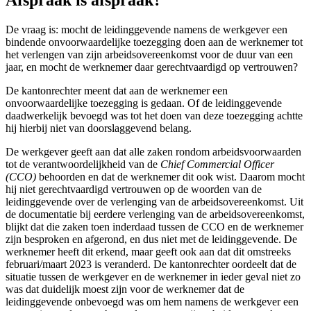
De vraag is: mocht de leidinggevende namens de werkgever een
bindende onvoorwaardelijke toezegging doen aan de werknemer tot
het verlengen van zijn arbeidsovereenkomst voor de duur van een
jaar, en mocht de werknemer daar gerechtvaardigd op vertrouwen?
De kantonrechter meent dat aan de werknemer een
onvoorwaardelijke toezegging is gedaan. Of de leidinggevende
daadwerkelijk bevoegd was tot het doen van deze toezegging achtte
hij hierbij niet van doorslaggevend belang.
De werkgever geeft aan dat alle zaken rondom arbeidsvoorwaarden
tot de verantwoordelijkheid van de
Chief Commercial Officer
(CCO)
behoorden en dat de werknemer dit ook wist. Daarom mocht
hij niet gerechtvaardigd vertrouwen op de woorden van de
leidinggevende over de verlenging van de arbeidsovereenkomst. Uit
de documentatie bij eerdere verlenging van de arbeidsovereenkomst,
blijkt dat die zaken toen inderdaad tussen de CCO en de werknemer
zijn besproken en afgerond, en dus niet met de leidinggevende. De
werknemer heeft dit erkend, maar geeft ook aan dat dit omstreeks
februari/maart 2023 is veranderd. De kantonrechter oordeelt dat de
situatie tussen de werkgever en de werknemer in ieder geval niet zo
was dat duidelijk moest zijn voor de werknemer dat de
leidinggevende onbevoegd was om hem namens de werkgever een