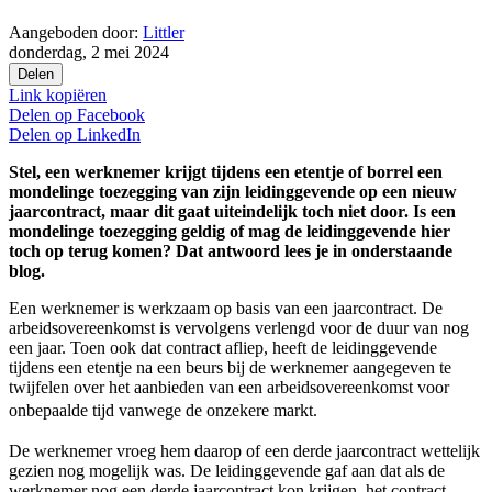
Aangeboden door:
Littler
donderdag, 2 mei 2024
Delen
Link kopiëren
Delen op
Facebook
Delen op
LinkedIn
Stel, een werknemer krijgt tijdens een etentje of borrel een
mondelinge toezegging van zijn leidinggevende op een nieuw
jaarcontract, maar dit gaat uiteindelijk toch niet door. Is een
mondelinge toezegging geldig of mag de leidinggevende hier
toch op terug komen? Dat antwoord lees je in onderstaande
blog.
Een werknemer is werkzaam op basis van een jaarcontract. De
arbeidsovereenkomst is vervolgens verlengd voor de duur van nog
een jaar. Toen ook dat contract afliep, heeft de leidinggevende
tijdens een etentje na een beurs bij de werknemer aangegeven te
twijfelen over het aanbieden van een arbeidsovereenkomst voor
onbepaalde tijd vanwege de onzekere markt.
De werknemer vroeg hem daarop of een derde jaarcontract wettelijk
gezien nog mogelijk was. De leidinggevende gaf aan dat als de
werknemer nog een derde jaarcontract kon krijgen, het contract