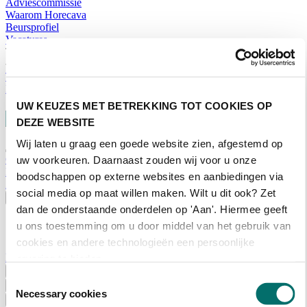
Adviescommissie
Waarom Horecava
Beursprofiel
Vacatures
Ticket kopen voor Horecava
TICKETS HORECAVA
NIEUWSBRIEF
UW KEUZES MET BETREKKING TOT COOKIES OP
DEZE WEBSITE
Wij laten u graag een goede website zien, afgestemd op
Contact
uw voorkeuren. Daarnaast zouden wij voor u onze
Perskamer
boodschappen op externe websites en aanbiedingen via
Zoeken
social media op maat willen maken. Wilt u dit ook? Zet
Nederlands
dan de onderstaande onderdelen op 'Aan'. Hiermee geeft
English
u ons toestemming om u door middel van het gebruik van
Nederlands
cookies en andere technologieën een persoonlijke
Home
ervaring te bieden.
Nieuws
Toestemmingsselectie
Exposeren
Necessary cookies
Adverteren