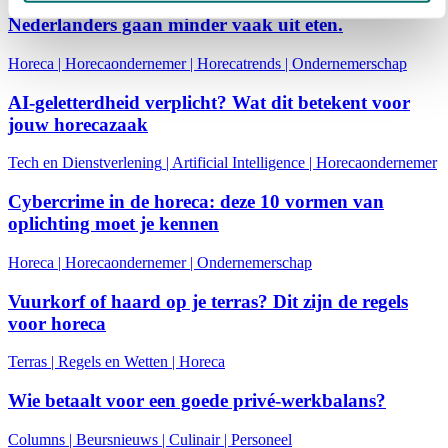
Nederlanders gaan minder vaak uit eten.
Horeca
|
Horecaondernemer
|
Horecatrends
|
Ondernemerschap
AI-geletterdheid verplicht? Wat dit betekent voor
jouw horecazaak
Tech en Dienstverlening
|
Artificial Intelligence
|
Horecaondernemer
Cybercrime in de horeca: deze 10 vormen van
oplichting moet je kennen
Horeca
|
Horecaondernemer
|
Ondernemerschap
Vuurkorf of haard op je terras? Dit zijn de regels
voor horeca
Terras
|
Regels en Wetten
|
Horeca
Wie betaalt voor een goede privé-werkbalans?
Columns
|
Beursnieuws
|
Culinair
|
Personeel