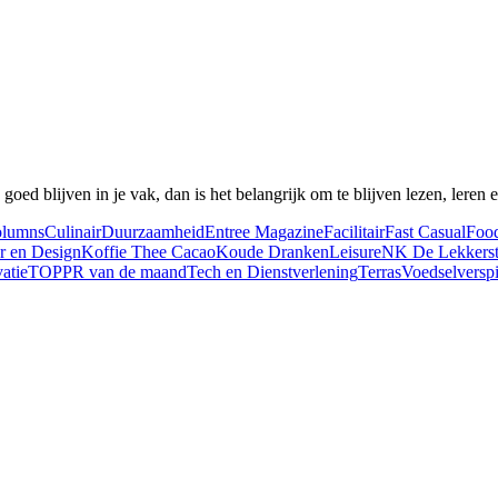
 goed blijven in je vak, dan is het belangrijk om te blijven lezen, lere
lumns
Culinair
Duurzaamheid
Entree Magazine
Facilitair
Fast Casual
Foo
ur en Design
Koffie Thee Cacao
Koude Dranken
Leisure
NK De Lekkers
atie
TOPPR van de maand
Tech en Dienstverlening
Terras
Voedselverspi