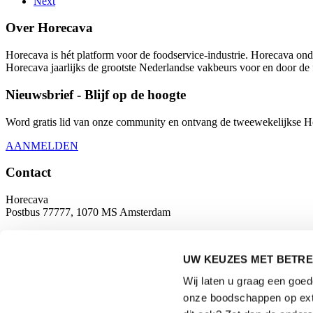
Next
Over Horecava
Horecava is hét platform voor de foodservice-industrie. Horecava onde
Horecava jaarlijks de grootste Nederlandse vakbeurs voor en door de 
Nieuwsbrief - Blijf op de hoogte
Word gratis lid van onze community en ontvang de tweewekelijkse Hore
AANMELDEN
Contact
Horecava
Postbus 77777, 1070 MS Amsterdam
Europaplein 24, 1078 GZ Amsterdam
UW KEUZES MET BETRE
horecava@rai.nl
Wij laten u graag een goe
Georganiseerd door
onze boodschappen op exte