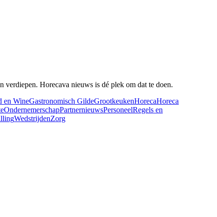
n en verdiepen. Horecava nieuws is dé plek om dat te doen.
d en Wine
Gastronomisch Gilde
Grootkeuken
Horeca
Horeca
te
Ondernemerschap
Partnernieuws
Personeel
Regels en
lling
Wedstrijden
Zorg