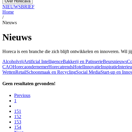
Over Horecava
NIEUWSBRIEF
Home
/
Nieuws
Nieuws
Horeca is een branche die zich blijft ontwikkelen en innoveren. Wil jij
Alcoholvrij
Artificial Intelligence
Bakkerij en Patisserie
Beursnieuws
Co
CAO
Horecaondernemer
Horecatrends
Hotel
Innovatie
Inspiratie
Interie
Wetten
Retail
Schoonmaak en Recycling
Social Media
Start-up en Innov
Geen resultaten gevonden!
Previous
1
151
152
153
154