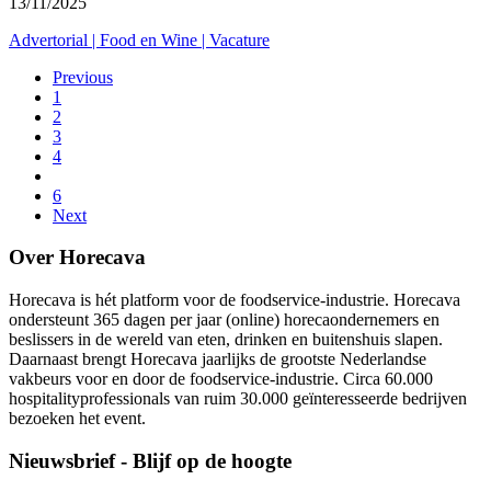
13/11/2025
Advertorial
|
Food en Wine
|
Vacature
Previous
1
2
3
4
6
Next
Over Horecava
Horecava is hét platform voor de foodservice-industrie. Horecava
ondersteunt 365 dagen per jaar (online) horecaondernemers en
beslissers in de wereld van eten, drinken en buitenshuis slapen.
Daarnaast brengt Horecava jaarlijks de grootste Nederlandse
vakbeurs voor en door de foodservice-industrie. Circa 60.000
hospitalityprofessionals van ruim 30.000 geïnteresseerde bedrijven
bezoeken het event.
Nieuwsbrief - Blijf op de hoogte