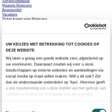
Adviescommissie
Waarom Horecava
Beursprofiel
Vacatures
Ticket kopen voor Horecava
TICKETS HORECAVA
NIEUWSBRIEF
UW KEUZES MET BETREKKING TOT COOKIES OP
DEZE WEBSITE
Wij laten u graag een goede website zien, afgestemd op
Contact
Perskamer
uw voorkeuren. Daarnaast zouden wij voor u onze
Zoeken
boodschappen op externe websites en aanbiedingen via
Nederlands
social media op maat willen maken. Wilt u dit ook? Zet
English
dan de onderstaande onderdelen op 'Aan'. Hiermee geeft
Nederlands
u ons toestemming om u door middel van het gebruik van
Home
cookies en andere technologieën een persoonlijke
Nieuws
ervaring te bieden.
Exposeren
Toestemmingsselectie
Adverteren