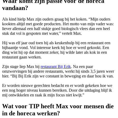
Waar komt zijn passie voor de horeca
vandaan?
Als kind hielp Max zijn ouders graag bij het koken. “Mijn ouders
kookten altijd met goede producten. Het motto van mijn vader was:
liever allemaal een half stukje goed biologisch vlees dan een heel
stuk dat vol is gespoten met water,” vertelt Max.
Hij was elf jaar oud toen hij als keukenhulp bij een restaurant een
bijbaantje vond. Vol interesse keek hij hoe er werd gekookt. Een
ding wist hij op dat moment zeker, hij wilde later als kok in een
restaurant gaan werken.
Zijn stage liep Max bij
restaurant Bij Erik
. Na een paar
omzwervingen bij andere restaurants, werkt hij sinds 3,5 jaren weer
hier. “Bij Bij Erik zijn we constant in beweging en daar hou ik van.
Er worden nieuwe gerechten bedacht en er wordt gekeken hoe we
een nog hoger niveau kunnen bereiken. Door die uitdaging blijf ik
mij ontwikkelen en raak ik mijn focus niet kwijt.”
Wat voor TIP heeft Max voor mensen die
in de horeca werken?