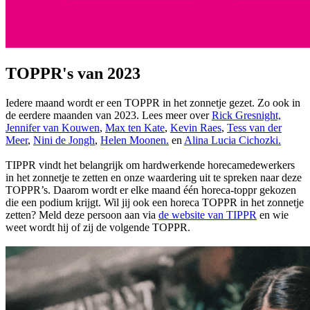
TOPPR's van 2023
Iedere maand wordt er een TOPPR in het zonnetje gezet. Zo ook in
de eerdere maanden van 2023. Lees meer over
Rick Gresnight,
Jennifer van Kouwen
,
Max ten Kate
,
Kevin Raes
,
Tess van der
Meer
,
Nini de Jongh
,
Helen Moonen.
en
Alina Lucia Cichozki.
TIPPR vindt het belangrijk om hardwerkende horecamedewerkers
in het zonnetje te zetten en onze waardering uit te spreken naar deze
TOPPR’s. Daarom wordt er elke maand één horeca-toppr gekozen
die een podium krijgt. Wil jij ook een horeca TOPPR in het zonnetje
zetten? Meld deze persoon aan via
de website van TIPPR
en wie
weet wordt hij of zij de volgende TOPPR.