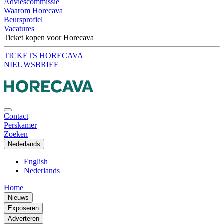
Adviescommissie
Waarom Horecava
Beursprofiel
Vacatures
Ticket kopen voor Horecava
TICKETS HORECAVA
NIEUWSBRIEF
Contact
Perskamer
Zoeken
Nederlands
English
Nederlands
Home
Nieuws
Exposeren
Adverteren