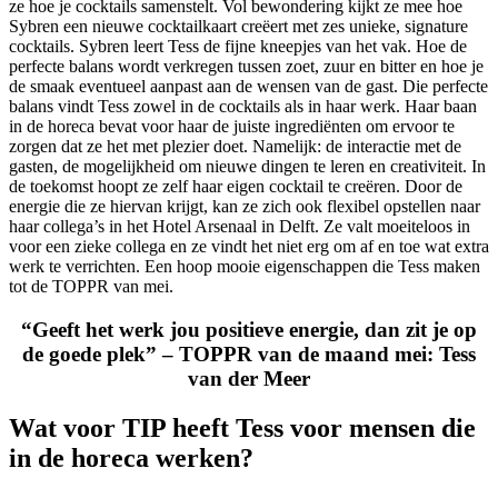
ze hoe je cocktails samenstelt. Vol bewondering kijkt ze mee hoe
Sybren een nieuwe cocktailkaart creëert met zes unieke, signature
cocktails. Sybren leert Tess de fijne kneepjes van het vak. Hoe de
perfecte balans wordt verkregen tussen zoet, zuur en bitter en hoe je
de smaak eventueel aanpast aan de wensen van de gast. Die perfecte
balans vindt Tess zowel in de cocktails als in haar werk. Haar baan
in de horeca bevat voor haar de juiste ingrediënten om ervoor te
zorgen dat ze het met plezier doet. Namelijk: de interactie met de
gasten, de mogelijkheid om nieuwe dingen te leren en creativiteit. In
de toekomst hoopt ze zelf haar eigen cocktail te creëren. Door de
energie die ze hiervan krijgt, kan ze zich ook flexibel opstellen naar
haar collega’s in het Hotel Arsenaal in Delft. Ze valt moeiteloos in
voor een zieke collega en ze vindt het niet erg om af en toe wat extra
werk te verrichten. Een hoop mooie eigenschappen die Tess maken
tot de TOPPR van mei.
“Geeft het werk jou positieve energie, dan zit je op
de goede plek” – TOPPR van de maand mei: Tess
van der Meer
Wat voor TIP heeft Tess voor mensen die
in de horeca werken?