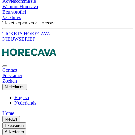
Adviescommissie
Waarom Horecava
Beursprofiel
Vacatures
Ticket kopen voor Horecava
TICKETS HORECAVA
NIEUWSBRIEF
Contact
Perskamer
Zoeken
Nederlands
English
Nederlands
Home
Nieuws
Exposeren
Adverteren