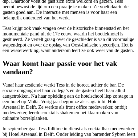
dip. Daardoor voelt de gast zich extra welkom en gezien. Tess
neemt bewust de tijd om een praatje te maken. Ze voelt daarin de
gasten goed aan. De interactie met mensen is voor haar een
belangrijk onderdeel van het werk.
Tess krijgt ook vaak vragen over de historische binnenstad en het
monumentale pand uit de 17e eeuw, waarin het boetiekhotel is
gesitueerd. Ze vertelt graag over de geschiedenis van dit voormalige
wapendepot en over de opslag van Oost-Indische specerijen. Het is
een wisselwerking, want andersom leert ze ook weer van de gasten.
Waar komt haar passie voor het vak
vandaan?
Vanaf haar zestiende werkt Tess in de horeca achter de bar. De
sociale omgang met haar collega’s en de gasten heeft haar altijd
aangetrokken. Na haar opleiding aan de hotelschool liep ze stage in
een hotel op Malta. Vorig jaar begon ze als stagiair bij Hotel
Arsenaal in Delft. Ze werkte als front office medewerker, ontbijt
medewerker, leerde cocktails shaken en het klaarmaken van
culinaire borrelplanken.
In september gaat Tess fulltime in dienst als cocktailbar medewerker
bij Hotel Arsenaal in Delft. Onder leiding van bartender Sybren leert