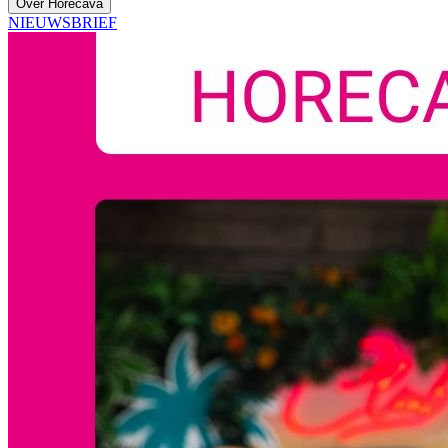
Over Horecava
NIEUWSBRIEF