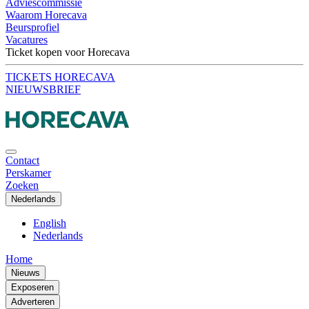
Adviescommissie
Waarom Horecava
Beursprofiel
Vacatures
Ticket kopen voor Horecava
TICKETS HORECAVA
NIEUWSBRIEF
Contact
Perskamer
Zoeken
Nederlands
English
Nederlands
Home
Nieuws
Exposeren
Adverteren