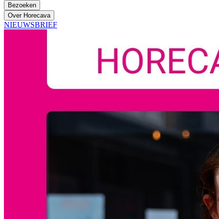
Bezoeken
Over Horecava
NIEUWSBRIEF