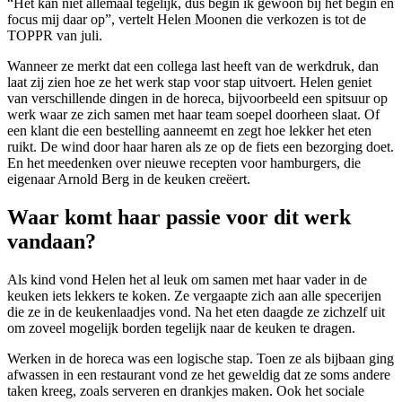
“Het kan niet allemaal tegelijk, dus begin ik gewoon bij het begin en
focus mij daar op”, vertelt Helen Moonen die verkozen is tot de
TOPPR van juli.
Wanneer ze merkt dat een collega last heeft van de werkdruk, dan
laat zij zien hoe ze het werk stap voor stap uitvoert. Helen geniet
van verschillende dingen in de horeca, bijvoorbeeld een spitsuur op
werk waar ze zich samen met haar team soepel doorheen slaat. Of
een klant die een bestelling aanneemt en zegt hoe lekker het eten
ruikt. De wind door haar haren als ze op de fiets een bezorging doet.
En het meedenken over nieuwe recepten voor hamburgers, die
eigenaar Arnold Berg in de keuken creëert.
Waar komt haar passie voor dit werk
vandaan?
Als kind vond Helen het al leuk om samen met haar vader in de
keuken iets lekkers te koken. Ze vergaapte zich aan alle specerijen
die ze in de keukenlaadjes vond. Na het eten daagde ze zichzelf uit
om zoveel mogelijk borden tegelijk naar de keuken te dragen.
Werken in de horeca was een logische stap. Toen ze als bijbaan ging
afwassen in een restaurant vond ze het geweldig dat ze soms andere
taken kreeg, zoals serveren en drankjes maken. Ook het sociale