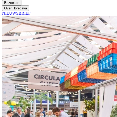
Bezoeken
Over Horecava
NIEUWSBRIEF