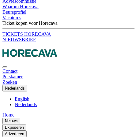
Adviescommissie
Waarom Horecava
Beursprofiel
Vacatures
Ticket kopen voor Horecava
TICKETS HORECAVA
NIEUWSBRIEF
Contact
Perskamer
Zoeken
Nederlands
English
Nederlands
Home
Nieuws
Exposeren
Adverteren