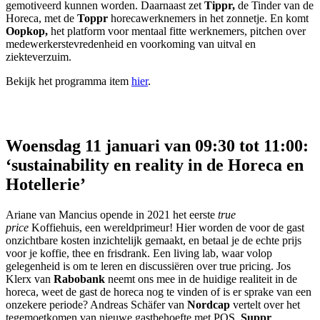
gemotiveerd kunnen worden. Daarnaast zet
Tippr,
de Tinder van de
Horeca, met de
Toppr
horecawerknemers in het zonnetje. En komt
Oopkop,
het platform voor mentaal fitte werknemers, pitchen over
medewerkerstevredenheid en voorkoming van uitval en
ziekteverzuim.
Bekijk het programma item
hier
.
Woensdag 11 januari van 09:30 tot 11:00:
‘sustainability en reality in de Horeca en
Hotellerie’
Ariane van Mancius opende in 2021 het eerste
true
price
Koffiehuis, een wereldprimeur! Hier worden de voor de gast
onzichtbare kosten inzichtelijk gemaakt, en betaal je de echte prijs
voor je koffie, thee en frisdrank. Een living lab, waar volop
gelegenheid is om te leren en discussiëren over true pricing. Jos
Klerx van
Rabobank
neemt ons mee in de huidige realiteit in de
horeca, weet de gast de horeca nog te vinden of is er sprake van een
onzekere periode? Andreas Schäfer van
Nordcap
vertelt over het
tegemoetkomen van nieuwe gastbehoefte met POS.
Suppr