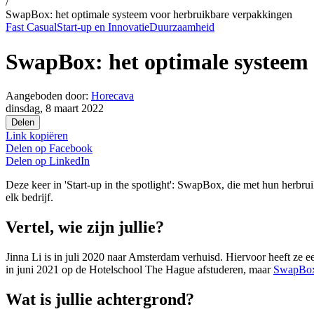
/
SwapBox: het optimale systeem voor herbruikbare verpakkingen
Fast Casual
Start-up en Innovatie
Duurzaamheid
SwapBox: het optimale systeem
Aangeboden door:
Horecava
dinsdag, 8 maart 2022
Delen
Link kopiëren
Delen op
Facebook
Delen op
LinkedIn
Deze keer in 'Start-up in the spotlight': SwapBox, die met hun herbru
elk bedrijf.
Vertel, wie zijn jullie?
Jinna Li is in juli 2020 naar Amsterdam verhuisd. Hiervoor heeft ze 
in juni 2021 op de Hotelschool The Hague afstuderen, maar
SwapBo
Wat is jullie achtergrond?