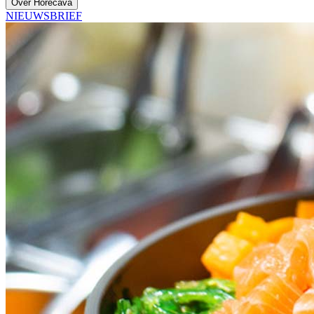
Over Horecava
NIEUWSBRIEF