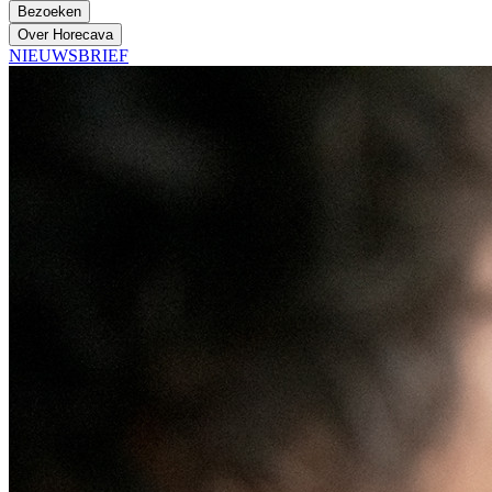
Bezoeken
Over Horecava
NIEUWSBRIEF