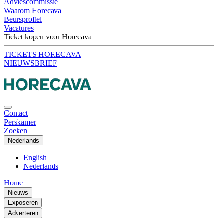
Adviescommissie
Waarom Horecava
Beursprofiel
Vacatures
Ticket kopen voor Horecava
TICKETS HORECAVA
NIEUWSBRIEF
Contact
Perskamer
Zoeken
Nederlands
English
Nederlands
Home
Nieuws
Exposeren
Adverteren