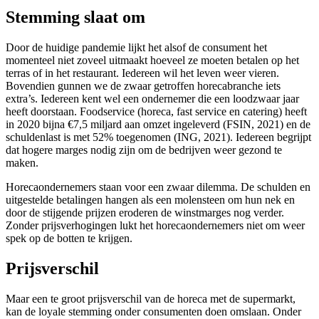
Stemming slaat om
Door de huidige pandemie lijkt het alsof de consument het
momenteel niet zoveel uitmaakt hoeveel ze moeten betalen op het
terras of in het restaurant. Iedereen wil het leven weer vieren.
Bovendien gunnen we de zwaar getroffen horecabranche iets
extra’s. Iedereen kent wel een ondernemer die een loodzwaar jaar
heeft doorstaan. Foodservice (horeca, fast service en catering) heeft
in 2020 bijna €7,5 miljard aan omzet ingeleverd (FSIN, 2021) en de
schuldenlast is met 52% toegenomen (ING, 2021). Iedereen begrijpt
dat hogere marges nodig zijn om de bedrijven weer gezond te
maken.
Horecaondernemers staan voor een zwaar dilemma. De schulden en
uitgestelde betalingen hangen als een molensteen om hun nek en
door de stijgende prijzen eroderen de winstmarges nog verder.
Zonder prijsverhogingen lukt het horecaondernemers niet om weer
spek op de botten te krijgen.
Prijsverschil
Maar een te groot prijsverschil van de horeca met de supermarkt,
kan de loyale stemming onder consumenten doen omslaan. Onder