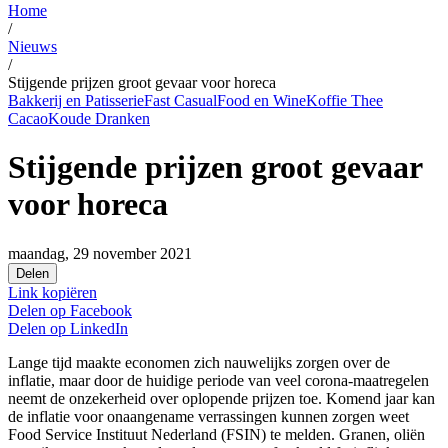
Home
/
Nieuws
/
Stijgende prijzen groot gevaar voor horeca
Bakkerij en Patisserie
Fast Casual
Food en Wine
Koffie Thee
Cacao
Koude Dranken
Stijgende prijzen groot gevaar
voor horeca
maandag, 29 november 2021
Delen
Link kopiëren
Delen op
Facebook
Delen op
LinkedIn
Lange tijd maakte economen zich nauwelijks zorgen over de
inflatie, maar door de huidige periode van veel corona-maatregelen
neemt de onzekerheid over oplopende prijzen toe. Komend jaar kan
de inflatie voor onaangename verrassingen kunnen zorgen weet
Food Service Instituut Nederland (FSIN) te melden. Granen, oliën