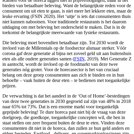
Kansen voor de horeca liggen niet in prijsverhogingen, maar in het
bieden van betaalbare beleving. Want de belangrijkste reden voor de
consument om uit eten te gaan, is niet meer het lekkere eten, maar de
leuke ervaring (FSIN 2020). Het ‘uitje’ is iets dat consumenten thuis
niet kunnen nabootsen. Voor traditionele restaurants is het daarom
uitdaging om met beleving het onderscheid te maken. Dat is in de
toekomst de belangrijkste meerwaarde van fysieke restaurants.
Die beleving moet bovendien betaalbaar zijn. Tot 2030 wordt de
invloed van de Millennials op de foodsector alsmaar sterker. Vóór
corona gaf deze generatie al bijna net zoveel geld uit aan buitenshuis
eten als alle oudere generaties samen (
FSIN
, 2019). Met Generatie Z
in aantocht, wordt de invloed op de foodmarkt van deze twee
generaties nóg groter. Voor de horecasector is het van cruciaal
belang om deze groep consumenten aan zich te binden en in hun
behoefte – vaak buiten de deur eten – te bedienen met toegankelijke
prijzen.
De verwachting is dat het aandeel in de ‘Out of Home’-bestedingen
van deze twee generaties in 2030 gegroeid zal zijn van 48% in 2018
naar 65% tot 73%. Dat is een enorme markt voor toegankelijk
geprijsde beleving! Te dure horeca past niet bij de vraag van deze
doelgroep, die goedkope, toegankelijke concepten wil, die hen in
staat stellen om zeer frequent buiten de deur te eten. Vinden deze
consumenten dit niet in de horeca, dan zullen ze hun geld anders en
elders besteden. Fastfood-, delivery- en supermarktoplossingen zijn