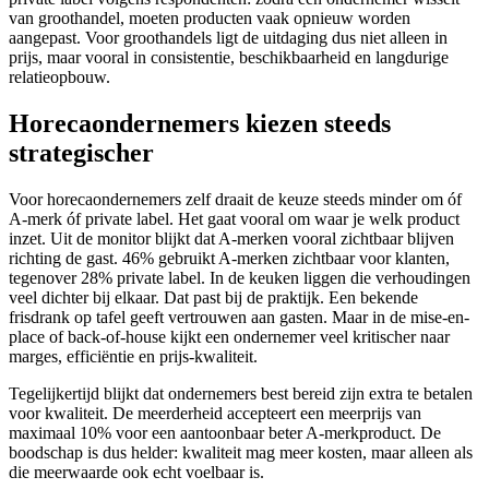
van groothandel, moeten producten vaak opnieuw worden
aangepast. Voor groothandels ligt de uitdaging dus niet alleen in
prijs, maar vooral in consistentie, beschikbaarheid en langdurige
relatieopbouw.
Horecaondernemers kiezen steeds
strategischer
Voor horecaondernemers zelf draait de keuze steeds minder om óf
A-merk óf private label. Het gaat vooral om waar je welk product
inzet. Uit de monitor blijkt dat A-merken vooral zichtbaar blijven
richting de gast. 46% gebruikt A-merken zichtbaar voor klanten,
tegenover 28% private label. In de keuken liggen die verhoudingen
veel dichter bij elkaar. Dat past bij de praktijk. Een bekende
frisdrank op tafel geeft vertrouwen aan gasten. Maar in de mise-en-
place of back-of-house kijkt een ondernemer veel kritischer naar
marges, efficiëntie en prijs-kwaliteit.
Tegelijkertijd blijkt dat ondernemers best bereid zijn extra te betalen
voor kwaliteit. De meerderheid accepteert een meerprijs van
maximaal 10% voor een aantoonbaar beter A-merkproduct. De
boodschap is dus helder: kwaliteit mag meer kosten, maar alleen als
die meerwaarde ook echt voelbaar is.