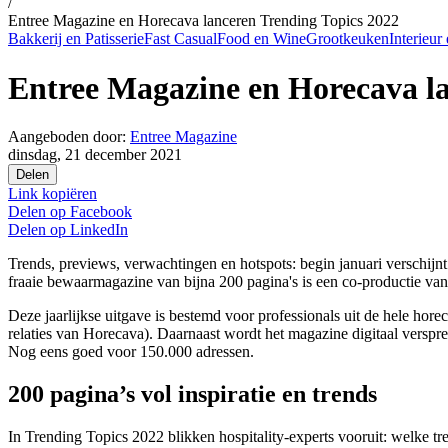
/
Entree Magazine en Horecava lanceren Trending Topics 2022
Bakkerij en Patisserie
Fast Casual
Food en Wine
Grootkeuken
Interieur
Entree Magazine en Horecava la
Aangeboden door:
Entree Magazine
dinsdag, 21 december 2021
Delen
Link kopiëren
Delen op
Facebook
Delen op
LinkedIn
Trends, previews, verwachtingen en hotspots: begin januari verschijnt
fraaie bewaarmagazine van bijna 200 pagina's is een co-productie v
Deze jaarlijkse uitgave is bestemd voor professionals uit de hele ho
relaties van Horecava). Daarnaast wordt het magazine digitaal versp
Nog eens goed voor 150.000 adressen.
200 pagina’s vol inspiratie en trends
In Trending Topics 2022 blikken hospitality-experts vooruit: welke 