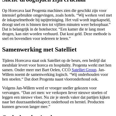
Op Horecava laat Progenta machines zien die geschikt zijn voor
intensief gebruikte omgevingen, zoals hotels. “Wij werken veel met
de inkapselmethode bij tapijtreiniging. Het vuil wordt ingekapseld,
droogt snel en is binnen tien tot vijftien minuten weer beloopbaar.”
Dat is belangrijk in de hotelsector. “Een kamer die te lang moet
drogen, kan niet worden verhuurd. Dat kost geld. Deze methode is
snel en bovendien voor iedereen te leren.”
Samenwerking met Satelliet
Tijdens Horecava staat ook Satelliet op de beurs, een bedrijf dat
meubilair levert voor horeca en hospitality. Progenta werkt met hen
samen. Onder meer met Bart Oelen, CCO
Satelliet Group
. Jan-
Willem noemt de samenwerking logisch. “Wij onderhouden voor
hen stoelen.“ Dat doet Progenta naast vloeronderhoud ook.
Volgens Jan-Willem werd er vroeger sneller gekozen voor
vervangen. “Dan zei men: we verkopen liever nieuwe stoelen of
leggen een nieuwe vloer. Nu zie je steeds vaker dat partijen kijken
naar het duurzaamheidsapect; onderhoud en herstel. Producten
kunnen gewoon langer mee.”