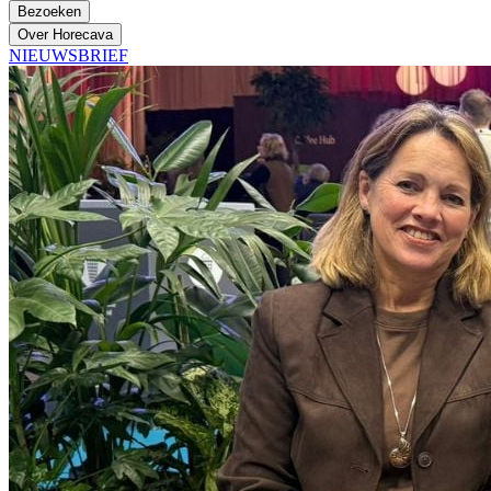
Bezoeken
Over Horecava
NIEUWSBRIEF