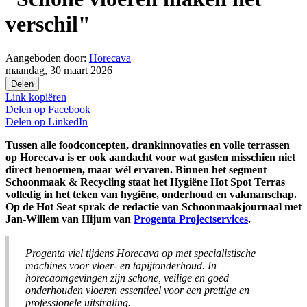
verschil"
Aangeboden door:
Horecava
maandag, 30 maart 2026
Delen
Link kopiëren
Delen op
Facebook
Delen op
LinkedIn
Tussen alle foodconcepten, drankinnovaties en volle terrassen
op Horecava is er ook aandacht voor wat gasten misschien niet
direct benoemen, maar wél ervaren. Binnen het segment
Schoonmaak & Recycling staat het Hygiëne Hot Spot Terras
volledig in het teken van hygiëne, onderhoud en vakmanschap.
Op de Hot Seat sprak de redactie van Schoonmaakjournaal met
Jan-Willem van Hijum van
Progenta Projectservices
.
Progenta viel tijdens Horecava op met specialistische
machines voor vloer- en tapijtonderhoud. In
horecaomgevingen zijn schone, veilige en goed
onderhouden vloeren essentieel voor een prettige en
professionele uitstraling.