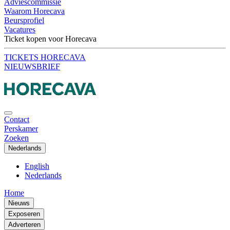
Adviescommissie
Waarom Horecava
Beursprofiel
Vacatures
Ticket kopen voor Horecava
TICKETS HORECAVA
NIEUWSBRIEF
Contact
Perskamer
Zoeken
Nederlands
English
Nederlands
Home
Nieuws
Exposeren
Adverteren