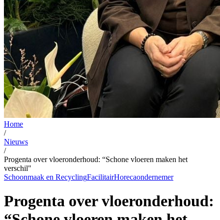
Home
/
Nieuws
/
Progenta over vloeronderhoud: “Schone vloeren maken het
verschil"
Schoonmaak en Recycling
Facilitair
Horecaondernemer
Progenta over vloeronderhoud:
“Schone vloeren maken het