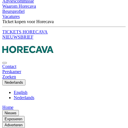
Adviescommissie
Waarom Horecava
Beursprofiel
Vacatures
Ticket kopen voor Horecava
TICKETS HORECAVA
NIEUWSBRIEF
Contact
Perskamer
Zoeken
Nederlands
English
Nederlands
Home
Nieuws
Exposeren
Adverteren