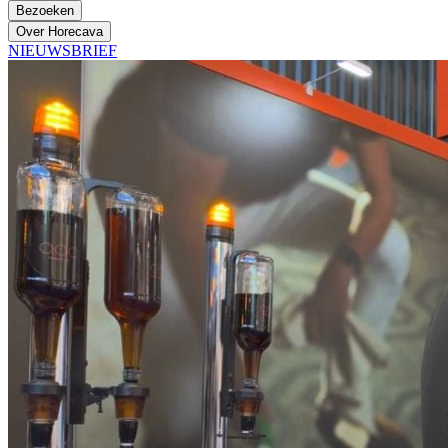
Bezoeken
Over Horecava
NIEUWSBRIEF