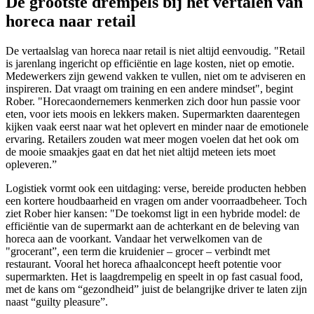
De grootste drempels bij het vertalen van
horeca naar retail
De vertaalslag van horeca naar retail is niet altijd eenvoudig. "Retail
is jarenlang ingericht op efficiëntie en lage kosten, niet op emotie.
Medewerkers zijn gewend vakken te vullen, niet om te adviseren en
inspireren. Dat vraagt om training en een andere mindset", begint
Rober. "Horecaondernemers kenmerken zich door hun passie voor
eten, voor iets moois en lekkers maken. Supermarkten daarentegen
kijken vaak eerst naar wat het oplevert en minder naar de emotionele
ervaring. Retailers zouden wat meer mogen voelen dat het ook om
de mooie smaakjes gaat en dat het niet altijd meteen iets moet
opleveren.”
Logistiek vormt ook een uitdaging: verse, bereide producten hebben
een kortere houdbaarheid en vragen om ander voorraadbeheer. Toch
ziet Rober hier kansen: "De toekomst ligt in een hybride model: de
efficiëntie van de supermarkt aan de achterkant en de beleving van
horeca aan de voorkant. Vandaar het verwelkomen van de
"grocerant”, een term die kruidenier – grocer – verbindt met
restaurant. Vooral het horeca afhaalconcept heeft potentie voor
supermarkten. Het is laagdrempelig en speelt in op fast casual food,
met de kans om “gezondheid” juist de belangrijke driver te laten zijn
naast “guilty pleasure”.