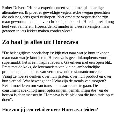
Rober Delver: "Horeca experimenteert volop met plantaardige
alternatieven. Ik proef er geweldige vegetarische /vegan gerechten
die ook nog eens goed verkopen. Niet omdat ze vegetarische zijn
maar gewoon omdat het verschrikkelijk lekker is. Hier kan retail nog
heel veel van leren. Horeca denkt minder in vleesvervangers maar
gewoon in iets lekker maken zonder vlees".
Zo haal je alles uit Horecava
"De belangrijkste boodschap is: kijk niet naar wat je kunt inkopen,
maar naar wat je kunt leren. Horecava is geen inkoopbeurs voor de
supermarkt; het is een inspiratiebeurs. Ga erheen met een open blik.
Praat met de koks, de leveranciers van kleine, ambachtelijke
producten, de uitbaters van vernieuwende restaurantconcepten.
Vraag ze hoe ze denken over hun gasten, over hun product en over
hun verhaal. Wat beweegt hen? Wat zijn de trends van morgen?
Retail moet leren om van transactie naar relatie te gaan. De
consument zoekt nog meer oplossingen, gemak, inspiratie– en de
horeca is daar meester in. Horecava is dé plek om die inspiratie op te
doen".
Hoe zou jij een retailer over Horecava leiden?