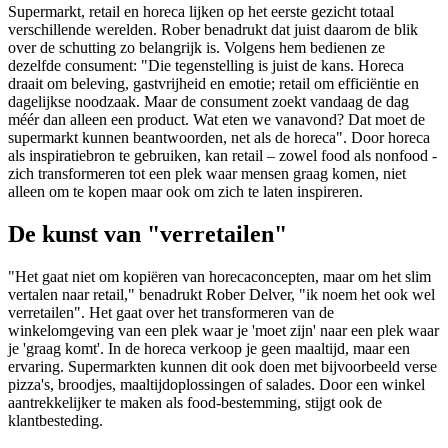
Supermarkt, retail en horeca lijken op het eerste gezicht totaal
verschillende werelden. Rober benadrukt dat juist daarom de blik
over de schutting zo belangrijk is. Volgens hem bedienen ze
dezelfde consument: "Die tegenstelling is juist de kans. Horeca
draait om beleving, gastvrijheid en emotie; retail om efficiëntie en
dagelijkse noodzaak. Maar de consument zoekt vandaag de dag
méér dan alleen een product. Wat eten we vanavond? Dat moet de
supermarkt kunnen beantwoorden, net als de horeca". Door horeca
als inspiratiebron te gebruiken, kan retail – zowel food als nonfood -
zich transformeren tot een plek waar mensen graag komen, niet
alleen om te kopen maar ook om zich te laten inspireren.
De kunst van "verretailen"
"Het gaat niet om kopiëren van horecaconcepten, maar om het slim
vertalen naar retail," benadrukt Rober Delver, "ik noem het ook wel
verretailen". Het gaat over het transformeren van de
winkelomgeving van een plek waar je 'moet zijn' naar een plek waar
je 'graag komt'. In de horeca verkoop je geen maaltijd, maar een
ervaring. Supermarkten kunnen dit ook doen met bijvoorbeeld verse
pizza's, broodjes, maaltijdoplossingen of salades. Door een winkel
aantrekkelijker te maken als food-bestemming, stijgt ook de
klantbesteding.