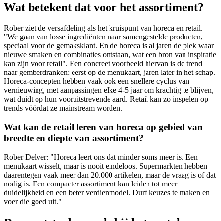
Wat betekent dat voor het assortiment?
Rober ziet de versafdeling als het kruispunt van horeca en retail.
"We gaan van losse ingrediënten naar samengestelde producten,
speciaal voor de gemaksklant. En de horeca is al jaren de plek waar
nieuwe smaken en combinaties ontstaan, wat een bron van inspiratie
kan zijn voor retail". Een concreet voorbeeld hiervan is de trend
naar gemberdranken: eerst op de menukaart, jaren later in het schap.
Horeca-concepten hebben vaak ook een snellere cyclus van
vernieuwing, met aanpassingen elke 4-5 jaar om krachtig te blijven,
wat duidt op hun vooruitstrevende aard. Retail kan zo inspelen op
trends vóórdat ze mainstream worden.
Wat kan de retail leren van horeca op gebied van
breedte en diepte van assortiment?
Rober Delver: "Horeca leert ons dat minder soms meer is. Een
menukaart wisselt, maar is nooit eindeloos. Supermarkten hebben
daarentegen vaak meer dan 20.000 artikelen, maar de vraag is of dat
nodig is. Een compacter assortiment kan leiden tot meer
duidelijkheid en een beter verdienmodel. Durf keuzes te maken en
voer die goed uit."