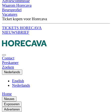
Adviescommissie
Waarom Horecava
Beursprofiel
Vacatures
Ticket kopen voor Horecava
TICKETS HORECAVA
NIEUWSBRIEF
Contact
Perskamer
Zoeken
Nederlands
English
Nederlands
Home
Nieuws
Exposeren
Adverteren