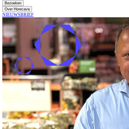
Bezoeken
Over Horecava
NIEUWSBRIEF