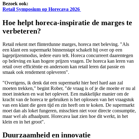
Bezoek ook:
Retail Symposium op Horecava 2026
Hoe helpt horeca-inspiratie de marges te
verbeteren?
Retail rekent met flinterdunne marges, horeca met beleving. "Als
een klant een supermarkt binnenstapt schakelt hij over op een
lageprijzenmodus, iedere euro telt. Horeca concurreert daarentegen
op beleving en kan hogere prijzen vragen. De horeca kan leren van
retail over efficiëntie en andersom kan retail leren dat passie en
smaak ook rendement opleveren".
"Overigens, ik denk dat een supermarkt hier heel hard aan zal
moeten trekken," begint Rober, "de vraag is of je die moeite er nu al
moet insteken en wat het oplevert. Een makkelijke manier om de
kracht van de horeca te gebruiken is het oplossen van het vraagstuk
van een klant die geen tijd en zin heeft om te koken. De supermarkt
moet dan als loket fungeren, misschien niet voor directe consumptie,
maar wel als afhaalpunt. Horecava laat zien hoe dit werkt, in het
klein en in het groot".
Duurzaamheid en innovatie