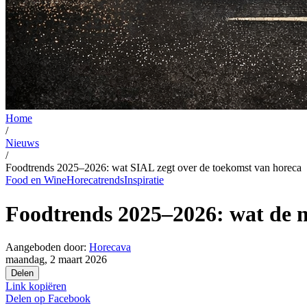
Home
/
Nieuws
/
Foodtrends 2025–2026: wat SIAL zegt over de toekomst van horeca
Food en Wine
Horecatrends
Inspiratie
Foodtrends 2025–2026: wat de n
Aangeboden door:
Horecava
maandag, 2 maart 2026
Delen
Link kopiëren
Delen op
Facebook