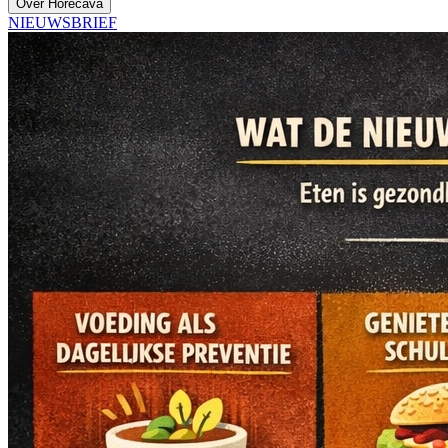
Over Horecava
NIEUWSBRIEF