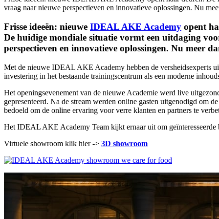
vraag naar nieuwe perspectieven en innovatieve oplossingen. Nu meer
Frisse ideeën: nieuwe
IDEAL AKE Academy
opent ha
De huidige mondiale situatie vormt een uitdaging voor
perspectieven en innovatieve oplossingen. Nu meer da
Met de nieuwe IDEAL AKE Academy hebben de versheidsexperts uit Oost
investering in het bestaande trainingscentrum als een moderne inho
Het openingsevenement van de nieuwe Academie werd live uitgezon
gepresenteerd. Na de stream werden online gasten uitgenodigd om de 
bedoeld om de online ervaring voor verre klanten en partners te verbe
Het IDEAL AKE Academy Team kijkt ernaar uit om geïnteresseerde bezo
Virtuele showroom klik hier ->
3D showroom