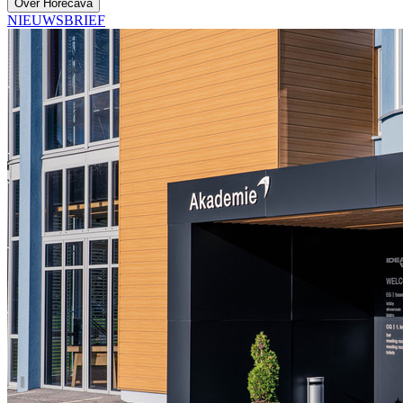
Over Horecava
NIEUWSBRIEF