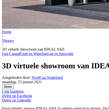
Home
/
Nieuws
/
3D virtuele showroom van IDEAL AKE
Fast Casual
Food en Wine
Start-up en Innovatie
3D virtuele showroom van ID
Aangeboden door:
NordCap Nederland
maandag, 25 januari 2021
Delen
Link kopiëren
Delen op
Facebook
Delen op
LinkedIn
Frisse ideeën: nieuwe IDEAL AKE Academy opent haar deuren. De huidi