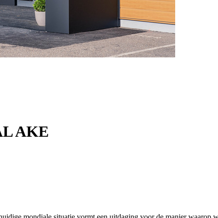
EAL AKE
ge mondiale situatie vormt een uitdaging voor de manier waarop we id