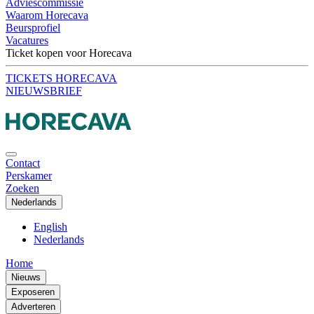
Adviescommissie
Waarom Horecava
Beursprofiel
Vacatures
Ticket kopen voor Horecava
TICKETS HORECAVA
NIEUWSBRIEF
Contact
Perskamer
Zoeken
Nederlands
English
Nederlands
Home
Nieuws
Exposeren
Adverteren