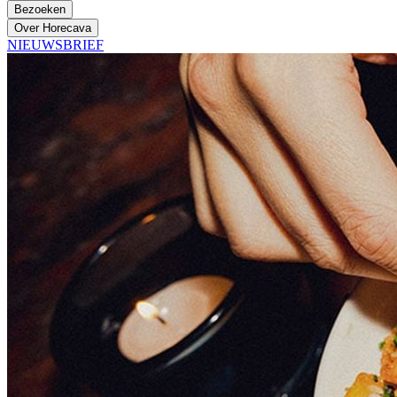
Bezoeken
Over Horecava
NIEUWSBRIEF