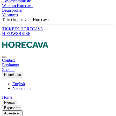
Adviescommissie
Waarom Horecava
Beursprofiel
Vacatures
Ticket kopen voor Horecava
TICKETS HORECAVA
NIEUWSBRIEF
Contact
Perskamer
Zoeken
Nederlands
English
Nederlands
Home
Nieuws
Exposeren
Adverteren