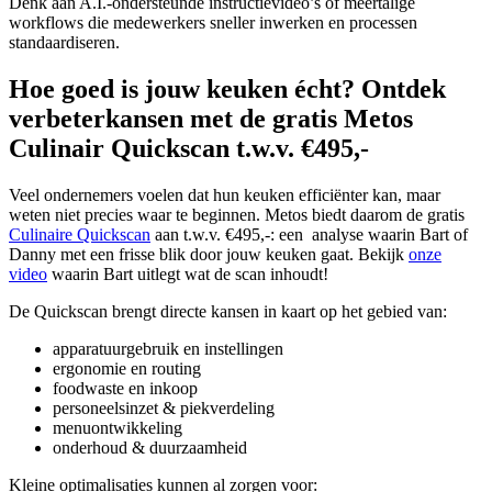
Denk aan A.I.-ondersteunde instructievideo’s of meertalige
workflows die medewerkers sneller inwerken en processen
standaardiseren.
Hoe goed is jouw keuken écht? Ontdek
verbeterkansen met de gratis Metos
Culinair Quickscan t.w.v. €495,-
Veel ondernemers voelen dat hun keuken efficiënter kan, maar
weten niet precies waar te beginnen. Metos biedt daarom de gratis
Culinaire Quickscan
aan t.w.v. €495,-: een analyse waarin Bart of
Danny met een frisse blik door jouw keuken gaat. Bekijk
onze
video
waarin Bart uitlegt wat de scan inhoudt!
De Quickscan brengt directe kansen in kaart op het gebied van:
apparatuurgebruik en instellingen
ergonomie en routing
foodwaste en inkoop
personeelsinzet & piekverdeling
menuontwikkeling
onderhoud & duurzaamheid
Kleine optimalisaties kunnen al zorgen voor: