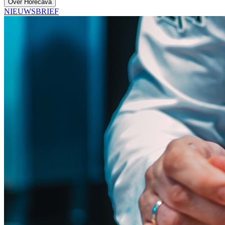
Over Horecava
NIEUWSBRIEF