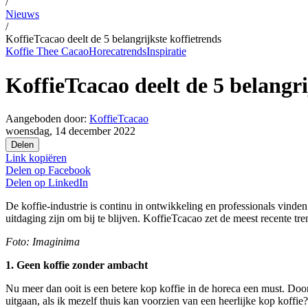
/
Nieuws
/
KoffieTcacao deelt de 5 belangrijkste koffietrends
Koffie Thee Cacao
Horecatrends
Inspiratie
KoffieTcacao deelt de 5 belangri
Aangeboden door:
KoffieTcacao
woensdag, 14 december 2022
Delen
Link kopiëren
Delen op
Facebook
Delen op
LinkedIn
De koffie-industrie is continu in ontwikkeling en professionals vind
uitdaging zijn om bij te blijven. KoffieTcacao zet de meest recente tren
Foto: Imaginima
1. Geen koffie zonder ambacht
Nu meer dan ooit is een betere kop koffie in de horeca een must. Doo
uitgaan, als ik mezelf thuis kan voorzien van een heerlijke kop kof