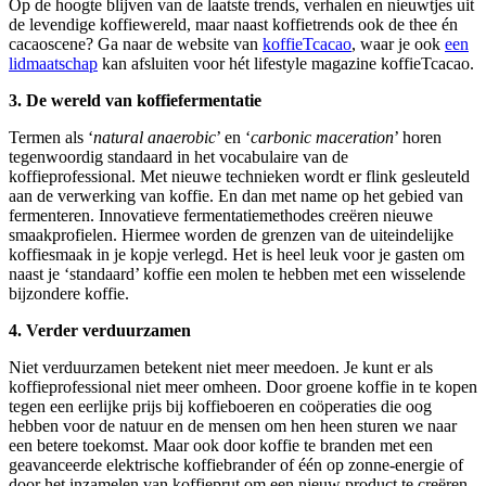
Op de hoogte blijven van de laatste trends, verhalen en nieuwtjes uit
de levendige koffiewereld, maar naast koffietrends ook de thee én
cacaoscene? Ga naar de website van
koffieTcacao
, waar je ook
een
lidmaatschap
kan afsluiten voor hét lifestyle magazine koffieTcacao.
3. De wereld van koffiefermentatie
Termen als ‘
natural anaerobic
’ en ‘
carbonic maceration
’ horen
tegenwoordig standaard in het vocabulaire van de
koffieprofessional. Met nieuwe technieken wordt er flink gesleuteld
aan de verwerking van koffie. En dan met name op het gebied van
fermenteren. Innovatieve fermentatiemethodes creëren nieuwe
smaakprofielen. Hiermee worden de grenzen van de uiteindelijke
koffiesmaak in je kopje verlegd. Het is heel leuk voor je gasten om
naast je ‘standaard’ koffie een molen te hebben met een wisselende
bijzondere koffie.
4. Verder verduurzamen
Niet verduurzamen betekent niet meer meedoen. Je kunt er als
koffieprofessional niet meer omheen. Door groene koffie in te kopen
tegen een eerlijke prijs bij koffieboeren en coöperaties die oog
hebben voor de natuur en de mensen om hen heen sturen we naar
een betere toekomst. Maar ook door koffie te branden met een
geavanceerde elektrische koffiebrander of één op zonne-energie of
door het inzamelen van koffieprut om een nieuw product te creëren.