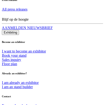
All press releases
Blijf op de hoogte
AANMELDEN NIEUWSBRIEF
Exhibiting
Become an exhibitor
I want to become an exhibitor
Book your stand
Sales inquiry
Floor plan
Already an exhibitor?
I am already an exhibitor
I am an stand builder
Contact