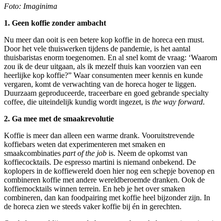
Foto: Imaginima
1. Geen koffie zonder ambacht
Nu meer dan ooit is een betere kop koffie in de horeca een must.
Door het vele thuiswerken tijdens de pandemie, is het aantal
thuisbaristas enorm toegenomen. En al snel komt de vraag: ‘Waarom
zou ik de deur uitgaan, als ik mezelf thuis kan voorzien van een
heerlijke kop koffie?” Waar consumenten meer kennis en kunde
vergaren, komt de verwachting van de horeca hoger te liggen.
Duurzaam geproduceerde, traceerbare en goed gebrande specialty
coffee, die uiteindelijk kundig wordt ingezet, is
the way forward
.
2. Ga mee met de smaakrevolutie
Koffie is meer dan alleen een warme drank. Vooruitstrevende
koffiebars weten dat experimenteren met smaken en
smaakcombinaties
part of the job
is. Neem de opkomst van
koffiecocktails. De espresso martini is niemand onbekend. De
koplopers in de koffiewereld doen hier nog een schepje bovenop en
combineren koffie met andere wereldberoemde dranken. Ook de
koffiemocktails winnen terrein. En heb je het over smaken
combineren, dan kan foodpairing met koffie heel bijzonder zijn. In
de horeca zien we steeds vaker koffie bij én in gerechten.