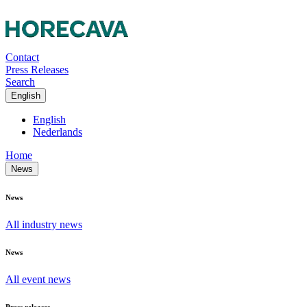
Contact
Press Releases
Search
English
English
Nederlands
Home
News
News
All industry news
News
All event news
Press releases