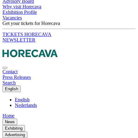
Advisory Board
Why visit Horecava
Exhibition Profile
Vacancies
Get your tickets for Horecava
TICKETS HORECAVA
NEWSLETTER
Contact
Press Releases
Search
English
English
Nederlands
Home
News
Exhibiting
Advertising