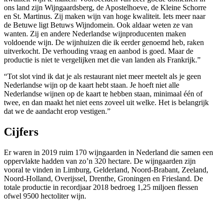
ons land zijn Wijngaardsberg, de Apostelhoeve, de Kleine Schorre
en St. Martinus. Zij maken wijn van hoge kwaliteit. Iets meer naar
de Betuwe ligt Betuws Wijndomein. Ook aldaar weten ze van
wanten. Zij en andere Nederlandse wijnproducenten maken
voldoende wijn. De wijnhuizen die ik eerder genoemd heb, raken
uitverkocht. De verhouding vraag en aanbod is goed. Maar de
productie is niet te vergelijken met die van landen als Frankrijk.”
“Tot slot vind ik dat je als restaurant niet meer meetelt als je geen
Nederlandse wijn op de kaart hebt staan. Je hoeft niet alle
Nederlandse wijnen op de kaart te hebben staan, minimaal één of
twee, en dan maakt het niet eens zoveel uit welke. Het is belangrijk
dat we de aandacht erop vestigen.”
Cijfers
Er waren in 2019 ruim 170 wijngaarden in Nederland die samen een
oppervlakte hadden van zo’n 320 hectare. De wijngaarden zijn
vooral te vinden in Limburg, Gelderland, Noord-Brabant, Zeeland,
Noord-Holland, Overijssel, Drenthe, Groningen en Friesland. De
totale productie in recordjaar 2018 bedroeg 1,25 miljoen flessen
ofwel 9500 hectoliter wijn.