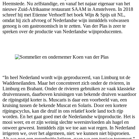
Heemstede. Nu zelfstandige, en vanaf het najaar eigenaar van het
nieuwe Zuid-Afrikaanse restaurant SAAM in Amstelveen. In 2018
schreef hij met Etienne Verhoeff het boek Wijn & Spijs uit NL,
omdat hij zich afvroeg of Nederlandse wijn inmiddels volwassen
genoeg is om gastronomisch in te zetten. Van der Plas is zeer te
spreken over de productie van Nederlandse wijnproducenten.
“In heel Nederland wordt wijn geproduceerd, van Limburg tot de
Waddeneilanden. Maar het concentreert zich onder de rivieren, in
Limburg en Brabant. Onder de rivieren gebruiken ze vaak klassieke
druivenrassen, daarboven kruisingen van bekende druiven waardoor
de rijpingstijd korter is. Muscaris is daar een voorbeeld van, een
kruising tussen de bekende Muscat en Solaris. Door een kortere
rijpingscyclus, kan die druif in ons relatief koele land toch rijp
worden. En het gaat goed met de Nederlandse wijnproductie. Het is
mooi weer, en er zijn weinig slechte weersinvloeden als hagel en
onweer geweest. Inmiddels zijn we toe aan wat regen. In Nederland
irrigeren we, over het algemeen, niet: we kunnen niet bijsproeien.
Als we nog een regenbuitje krijgen, gaan we een topjaar tegemoet.”