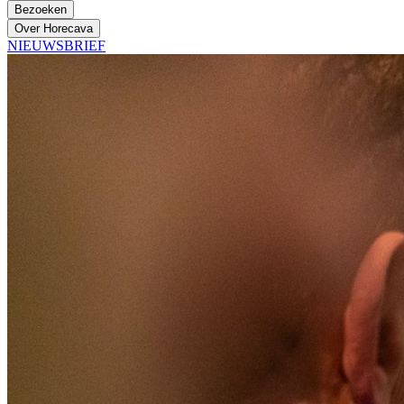
Bezoeken
Over Horecava
NIEUWSBRIEF