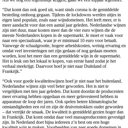
“Dat komt dan ook goed uit, want sinds corona is de gemiddelde
besteding omhoog gegaan. Tijdens de lockdowns werden uitjes in
eigen land populair, zoals naar wijndomeinen. Het leeft meer, er is
meer aandacht voor dan een aantal jaar geleden. Nederlandse wijnen
zijn niet duur, maar kosten meer dan de vier euro wijnen die de
meeste Nederlanders kopen in de supermarkt. Je moet er vaak voor
naar een speciaalzaak, waar je er minimaal 10 euro voor betaalt.
Vanwege de schaalgrootte, hogere arbeidskosten, weinig ervaring en
omdat veel investeringen net zijn gedaan of nog gedaan moeten
worden, kost het meer dan een gemiddelde wijn in de supermarkt.
Het is leuk om het lokaal te kopen, van eerste hand zodat je het
verhaal meekrijgt. Daarvoor hoef je niet naar Duitsland of
Frankrijk.”
“Ook voor goede kwaliteitswijnen hoef je niet naar het buitenland.
Nederlandse wijnen zijn veel beter geworden. Het is niet te
vergelijken met tien jaar geleden. Dat komt doordat de producenten
meer ervaring hebben opgedaan en meer geïnvesteerd hebben in
apparatuur de loop der jaren. Ook spelen betere klimatologische
omstandigheden een rol en zijn de druivenstokken ouder geworden
– dat verrijkt de smaak. De kwaliteit is gemiddeld gezien hoger dan
in Frankrijk. Dat komt omdat daar veel massaproducenten gevestigd
zijn. In Nederland doet bijna iedereen z’n best om een hoge
kwaliteit wijn te maken. Voorbeelden van zeer goede domeinen in